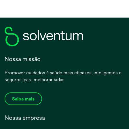
em
uma
nova
guia
Nossa missão
Promover cuidados à saúde mais eficazes, inteligentes e
seguros, para melhorar vidas
Saiba mais
Nossa empresa