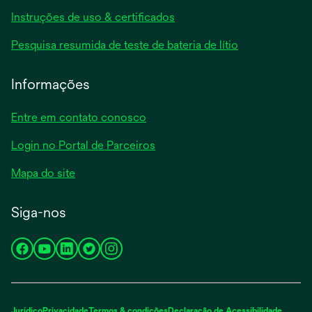
em
abre
Instruções de uso & certificados
uma
em
nova
abre
Pesquisa resumida de teste de bateria de lítio
uma
guia
em
nova
uma
Informações
guia
nova
guia
Entre em contato conosco
Login no Portal de Parceiros
Mapa do site
Siga-nos
abre
abre
abre
abre
abre
em
em
em
em
em
uma
uma
uma
uma
uma
nova
nova
nova
nova
nova
Jurídico
Privacidade
Termos & condições
Declaração de Acessibilidade