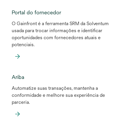
Portal do fornecedor
O Gainfront é a ferramenta SRM da Solventum
usada para trocar informações e identificar
oportunidades com fornecedores atuais e
potenciais.
abre
em
Ariba
uma
Automatize suas transações, mantenha a
nova
conformidade e melhore sua experiência de
guia
parceria.