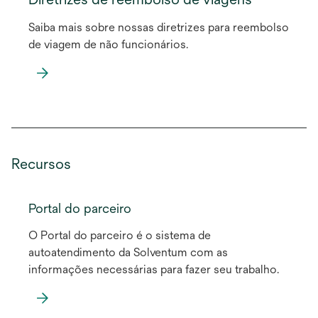
uma
Saiba mais sobre nossas diretrizes para reembolso
nova
de viagem de não funcionários.
guia
abre
em
uma
nova
Recursos
guia
Portal do parceiro
O Portal do parceiro é o sistema de
autoatendimento da Solventum com as
informações necessárias para fazer seu trabalho.