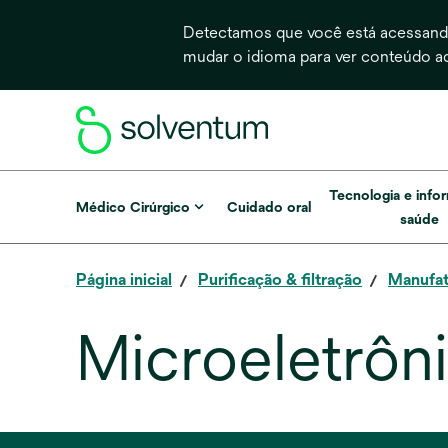
Detectamos que você está acessando
mudar o idioma para ver conteúdo a
Tecnologia e info
Médico Cirúrgico
Cuidado oral
saúde
Página inicial
Purificação & filtração
Manufat
Microeletrôn