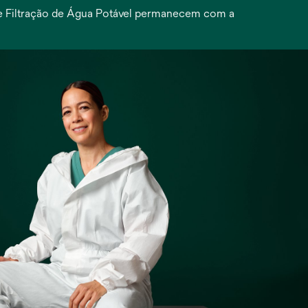
 de Filtração de Água Potável permanecem com a
e
a
a
a