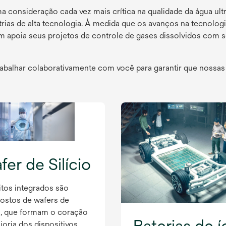
uma consideração cada vez mais crítica na qualidade da água u
trias de alta tecnologia. À medida que os avanços na tecnolog
 apoia seus projetos de controle de gases dissolvidos com so
rabalhar colaborativamente com você para garantir que nossa
er de Silício
itos integrados são
stos de wafers de
io, que formam o coração
Baterias de í
ioria dos dispositivos