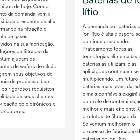
ônicos de hoje. Com o
lítio
to da demanda, vem a
sidade crescente de alta
A demanda por baterias 
rmance na filtração e
íon-lítio é alta e espera-s
ole de gases
continue crescendo.
lvidos na sua fabricação.
Praticamente todas as
luções de filtração da
tecnologias alimentadas 
ntum ajudam os
baterias as utilizam, e as
antes de wafers de silício
aplicações continuam se
ngirem seus objetivos de
multiplicando. Um futur
ência de processo, bem
baterias mais leves, dura
os rigorosos requisitos
e mais confiáveis exigirá
alidade de seus clientes
controle de contaminaçã
bricação de eletrônicos e
melhor e mais eficiente. 
ondutores.
produtos de filtração da
Solventum melhoram o
processo de fabricação 
baterias de íon-lítio.