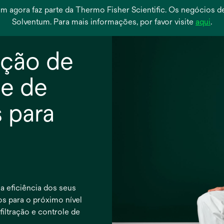
ntum agora faz parte da Thermo Fisher Scientific. Os negócios
abr
Solventum. Para mais informações, por favor visite
aqui
.
em
um
ação de
nov
gui
le de
 para
a eficiência dos seus
os para o próximo nível
iltração e controle de