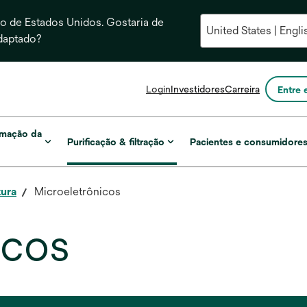
 de Estados Unidos. Gostaria de
daptado?
abre
Login
Investidores
Carreira
Entre 
em
uma
nova
rmação da
Purificação & filtração
Pacientes e consumidore
guia
ura
Microeletrônicos
icos