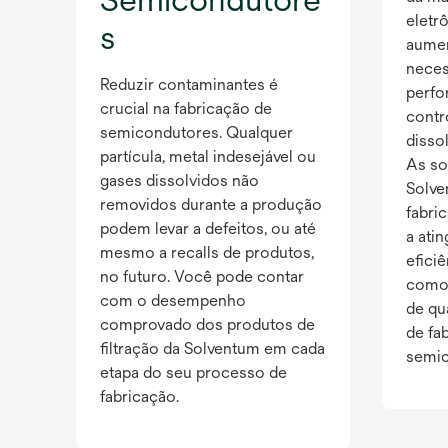
eletr
s
aumen
neces
Reduzir contaminantes é
perfo
crucial na fabricação de
contr
semicondutores. Qualquer
disso
partícula, metal indesejável ou
As so
gases dissolvidos não
Solve
removidos durante a produção
fabric
podem levar a defeitos, ou até
a ati
mesmo a recalls de produtos,
efici
no futuro. Você pode contar
como 
com o desempenho
de qu
comprovado dos produtos de
de fa
filtração da Solventum em cada
semic
etapa do seu processo de
fabricação.