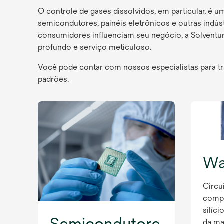
O controle de gases dissolvidos, em particular, é 
semicondutores, painéis eletrônicos e outras indús
consumidores influenciam seu negócio, a Solventum
profundo e serviço meticuloso.
Você pode contar com nossos especialistas para t
padrões.
Waf
Circu
compo
silíc
Semicondutore
da ma