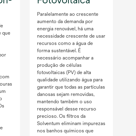
Paralelamente ao crescente
aumento da demanda por
de
energia renovável, há uma
e que
necessidade crescente de usar
recursos como a água de
forma sustentável. É
por
necessário acompanhar a
produção de células
fotovoltaicas (PV) de alta
o com
qualidade utilizando água para
douras
garantir que todas as partículas
 um
danosas sejam removidas,
o
mantendo também o uso
Os
responsável desse recurso
precioso. Os filtros da
Solventum eliminam impurezas
de
nos banhos químicos que