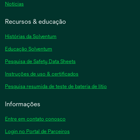
Notícias
Recursos & educação
Histórias da Solventum
Educação Solventum
abre
Pesquisa de Safety Data Sheets
em
abre
Instruções de uso & certificados
uma
em
nova
abre
Pesquisa resumida de teste de bateria de lítio
uma
guia
em
nova
uma
Informações
guia
nova
guia
Entre em contato conosco
Login no Portal de Parceiros