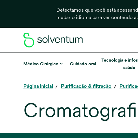
Detectamos que você está acessando
mudar o idioma para ver conteúdo a
Tecnologia e info
Médico Cirúrgico
Cuidado oral
saúde
Página inicial
Purificação & filtração
Purific
Cromatografi