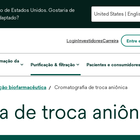
 de Estados Unidos. Gostaria de
daptado?
abre
Login
Investidores
Carreira
Entre 
em
uma
nova
rmação da
Purificação & filtração
Pacientes e consumidore
guia
ação biofarmacêutica
Cromatografia de troca aniônica
a de troca aniôn