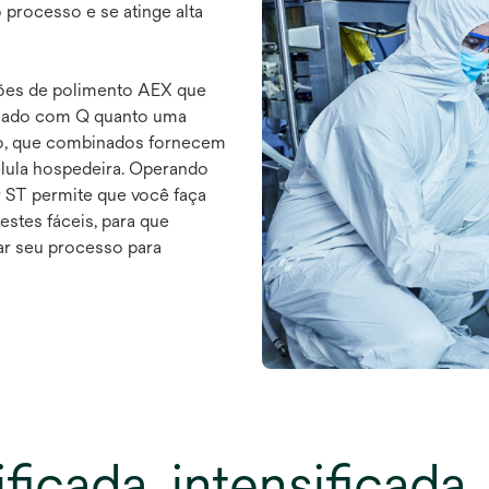
 processo e se atinge alta
ções de polimento AEX que
lizado com Q quanto uma
io, que combinados fornecem
élula hospedeira. Operando
ST permite que você faça
stes fáceis, para que
ar seu processo para
ficada, intensificada