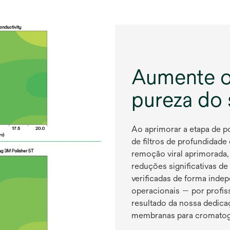
u
m
a
n
o
v
Aumente o
a
g
pureza do
u
i
a
Ao aprimorar a etapa de p
de filtros de profundidad
remoção viral aprimorada
reduções significativas de
verificadas de forma ind
operacionais — por profi
resultado da nossa dedica
membranas para cromatogra