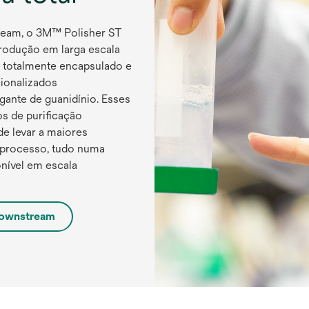
ream, o 3M™ Polisher ST
produção em larga escala
, totalmente encapsulado e
ionalizados
ante de guanidínio. Esses
s de purificação
de levar a maiores
o processo, tudo numa
nível em escala
a
 downstream
b
r
e
e
m