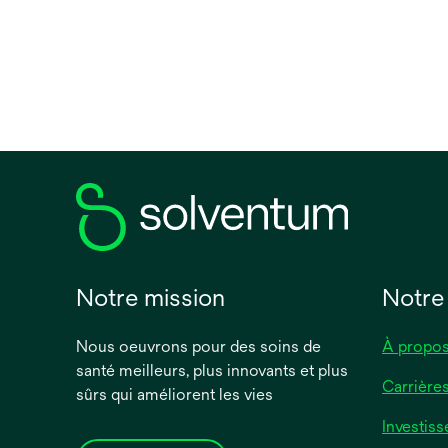
u
v
r
e
d
a
n
s
u
n
n
o
Notre mission
Notre
u
v
Nous oeuvrons pour des soins de
À propos
e
santé meilleurs, plus innovants et plus
l
Carrière
sûrs qui améliorent les vies
o
n
Investiss
g