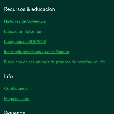
abre
en
Recursos & educación
una
pestaña
Historias de Solventum
nueva
Educación Solventum
Búsqueda de SDS/RDS
Instrucciones de uso y certificados
Búsqueda de resúmenes de pruebas de baterías de litio
Info
Contáctanos
Mapa del sitio
Síguenos