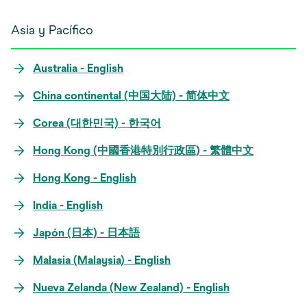
Asia y Pacífico
Australia - English
China continental (中国大陆) - 简体中文
Corea (대한민국) - 한국어
Hong Kong (中國香港特別行政區) - 繁體中文
Hong Kong - English
India - English
Japón (日本) - 日本語
Malasia (Malaysia) - English
Nueva Zelanda (New Zealand) - English