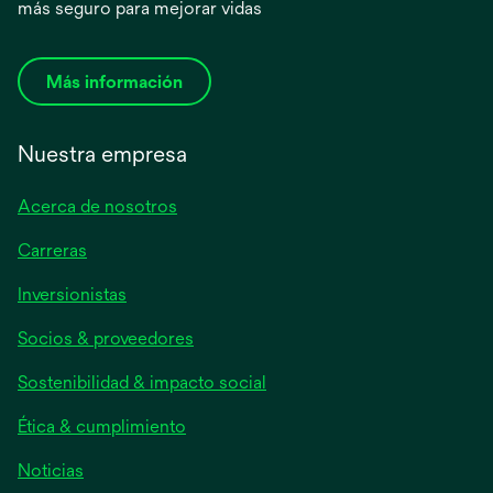
más seguro para mejorar vidas
Más información
Nuestra empresa
Acerca de nosotros
Carreras
se
Inversionistas
abre
Socios & proveedores
en
una
Sostenibilidad & impacto social
pestaña
nueva
Ética & cumplimiento
se
Noticias