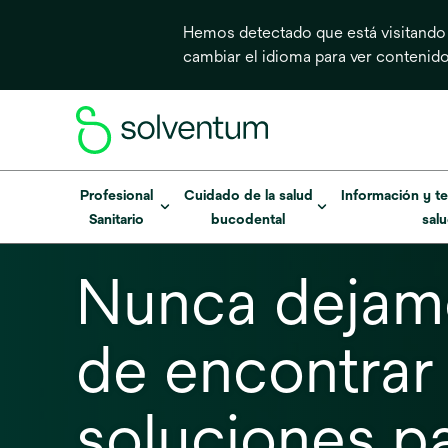
Hemos detectado que está visitando
cambiar el idioma para ver contenid
Profesional
Cuidado de la salud
Información y te
Sanitario
bucodental
sal
Nunca dejam
de encontrar
soluciones p