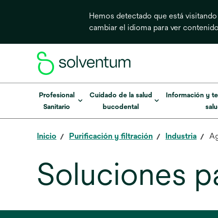
Hemos detectado que está visitando
cambiar el idioma para ver contenid
Profesional
Cuidado de la salud
Información y te
Sanitario
bucodental
sal
Inicio
Purificación y filtración
Industria
Ag
Soluciones pa