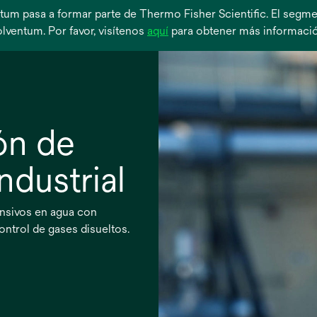
entum pasa a formar parte de Thermo Fisher Scientific. El seg
se
lventum. Por favor, visítenos
aquí
para obtener más informació
abre
en
una
pestaña
nueva
ión de
ndustrial
nsivos en agua con
ontrol de gases disueltos.