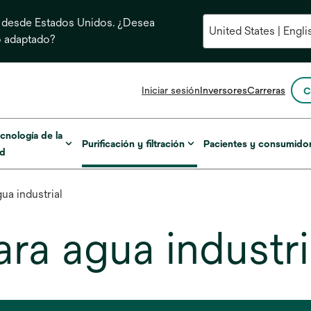
 desde Estados Unidos. ¿Desea
o adaptado?
se
Iniciar sesión
Inversores
Carreras
C
abre
en
una
cnología de la
Purificación y filtración
Pacientes y consumido
pestaña
ud
nueva
ua industrial
ra agua industri