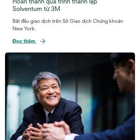
Hoàn thành quá trình thành lập
Solventum từ 3M
Bắt đầu giao dịch trên Sở Giao dịch Chứng khoán
New York.
Đọc thêm
opens
in
a
new
tab