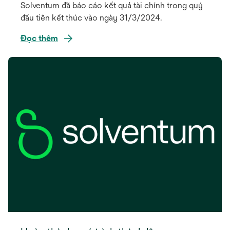
Solventum đã báo cáo kết quả tài chính trong quý
đầu tiên kết thúc vào ngày 31/3/2024.
Đọc thêm
opens
in
a
new
tab