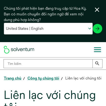
Chúng tôi phát hiện bạn đang truy cập từ Hoa Kỳ.
Bạn có muốn chuyển đổi ngôn ngữ để xem nội
dung phù hợp không?
Trang chủ
Công ty chúng tôi
Liên lạc với chúng tôi
Liên lạc với chúng