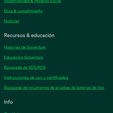
Sostenibilidad & impacto social
pestaña
nueva
Ética & cumplimiento
se
Noticias
abre
en
Recursos & educación
una
pestaña
Historias de Solventum
nueva
Educación Solventum
Búsqueda de SDS/RDS
Instrucciones de uso y certificados
Búsqueda de resúmenes de pruebas de baterías de litio
Info