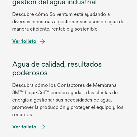
gestión del agua industrial
Descubre cómo Solventum está ayudando a
diversas industrias a gestionar sus usos de agua de
manera eficiente, rentable y sostenible.
s
Ver folleto
e
a
Agua de calidad, resultados
b
r
poderosos
e
e
Descubra cómo los Contactores de Membrana
n
3M™ Liqui-Cel™ pueden ayudar a las plantas de
u
energía a gestionar sus necesidades de agua,
n
promover la producción y proteger el equipo y los
a
recursos.
p
s
Ver folleto
e
e
s