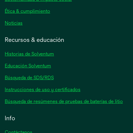
pestaña
nueva
Ética & cumplimiento
se
Noticias
abre
en
Recursos & educación
una
pestaña
Historias de Solventum
nueva
Educación Solventum
Búsqueda de SDS/RDS
Instrucciones de uso y certificados
Búsqueda de resúmenes de pruebas de baterías de litio
Info
Contáctanos