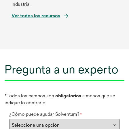
u
industrial.
v
n
a
Ver todos los recursos
a
p
e
s
t
a
ñ
Pregunta a un experto
a
n
u
e
v
*Todos los campos son
obligatorios
a menos que se
a
indique lo contrario
¿Cómo puede ayudar Solventum?
*