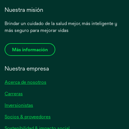
Nuestra misión
Brindar un cuidado de la salud mejor, más inteligente y
más seguro para mejorar vidas
Más información
Nuestra empresa
Acerca de nosotros
Carreras
se
Inversionistas
abre
Socios & proveedores
en
una
Sostenibilidad & impacto social