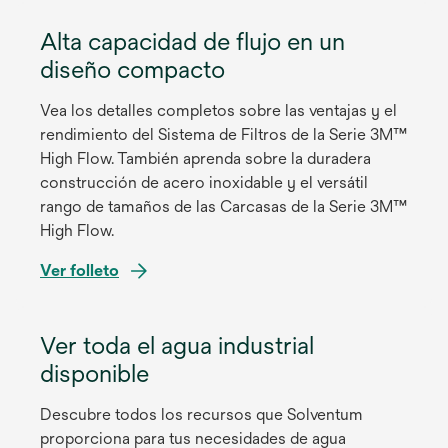
a
t
Alta capacidad de flujo en un
b
a
r
diseño compacto
ñ
e
a
e
Vea los detalles completos sobre las ventajas y el
n
n
rendimiento del Sistema de Filtros de la Serie 3M™
u
u
High Flow. También aprenda sobre la duradera
e
n
construcción de acero inoxidable y el versátil
v
a
rango de tamaños de las Carcasas de la Serie 3M™
a
p
High Flow.
e
s
Ver folleto
s
e
t
a
a
Ver toda el agua industrial
b
ñ
r
disponible
a
e
n
e
Descubre todos los recursos que Solventum
u
n
proporciona para tus necesidades de agua
e