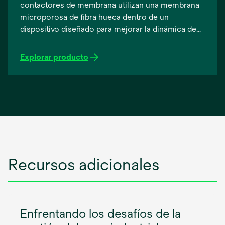
contactores de membrana utilizan una membrana
microporosa de fibra hueca dentro de un
dispositivo diseñado para mejorar la dinámica de
flujo y aprovechar la enorme área de superficie de
la membrana para extraer los gases disueltos.
Explorar producto
Gracias al diseño adecuado del sistema, es posible
conseguir niveles ultrabajos de gases disueltos.
Recursos adicionales
Enfrentando los desafíos de la