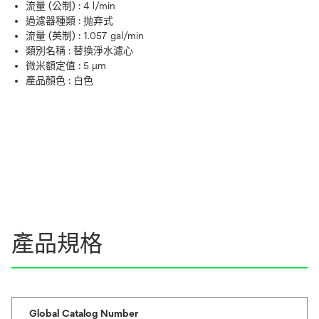
流量 (公制) :
4 l/min
過濾器種類 :
抛弃式
流量 (英制) :
1.057 gal/min
類別名稱 :
替換淨水濾心
微米額定值 :
5 μm
產品顏色 :
白色
產品規格
Global Catalog Number