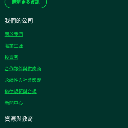
瞭解更多資訊
我們的公司
關於我們
職業生涯
在
投資者
新
合作夥伴與供應商
標
籤
永續性與社會影響
中
開
道德規範與合規
啟
在
新聞中心
新
標
資源與教育
籤