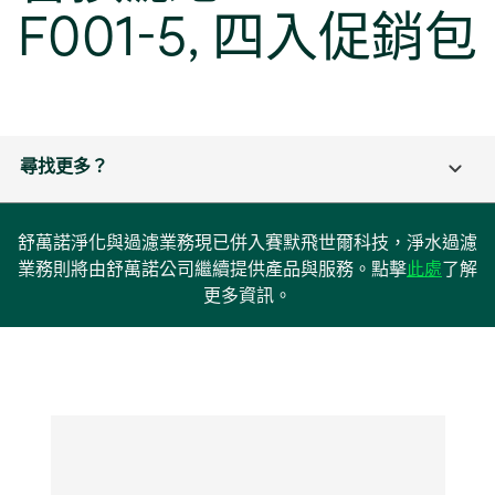
F001-5, 四入促銷包
尋找更多？
舒萬諾淨化與過濾業務現已併入賽默飛世爾科技，淨水過濾
在
業務則將由舒萬諾公司繼續提供產品與服務。點擊
此處
了解
新
更多資訊。
標
籤
中
開
啟