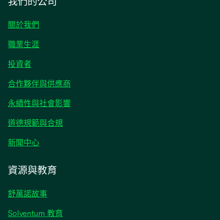
我們的公司
關於我們
職業生涯
在
投資者
新
合作夥伴與供應商
標
籤
永續性與社會影響
中
開
道德規範與合規
啟
在
新聞中心
新
標
資源與教育
籤
中
舒萬諾故事
開
啟
Solventum 教育