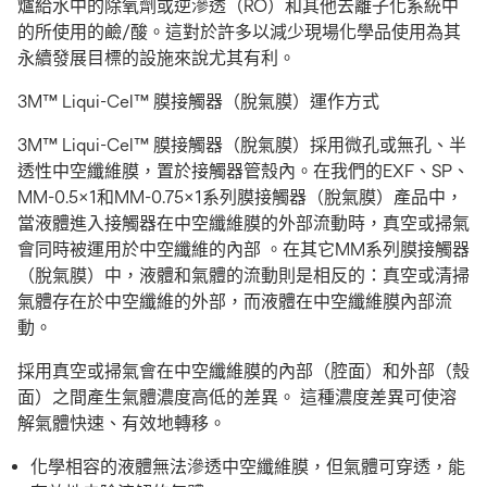
爐給水中的除氧劑或逆滲透（RO）和其他去離子化系統中
的所使用的鹼/酸。這對於許多以減少現場化學品使用為其
永續發展目標的設施來說尤其有利。
3M™ Liqui-Cel™ 膜接觸器（脫氣膜）運作方式
3M™ Liqui-Cel™ 膜接觸器（脫氣膜）採用微孔或無孔、半
透性中空纖維膜，置於接觸器管殼內。在我們的EXF、SP、
MM-0.5x1和MM-0.75x1系列膜接觸器（脫氣膜）產品中，
當液體進入接觸器在中空纖維膜的外部流動時，真空或掃氣
會同時被運用於中空纖維的內部 。在其它MM系列膜接觸器
（脫氣膜）中，液體和氣體的流動則是相反的：真空或清掃
氣體存在於中空纖維的外部，而液體在中空纖維膜內部流
動。
採用真空或掃氣會在中空纖維膜的內部（腔面）和外部（殼
面）之間產生氣體濃度高低的差異。 這種濃度差異可使溶
解氣體快速、有效地轉移。
化學相容的液體無法滲透中空纖維膜，但氣體可穿透，能