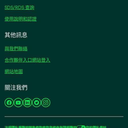
SDS/RDS 查詢
使用說明和認證
其他訊息
與我們聯絡
合作夥伴入口網站登入
網站地圖
關注我們
在
在
在
在
在
新
新
新
新
新
標
標
標
標
標
籤
籤
籤
籤
籤