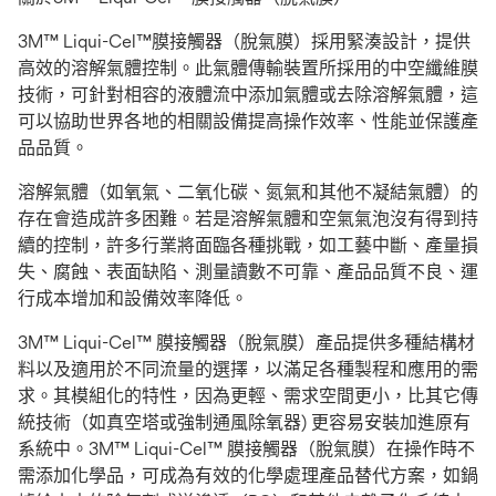
3M™ Liqui-Cel™膜接觸器（脫氣膜）採用緊湊設計，提供
高效的溶解氣體控制。此氣體傳輸裝置所採用的中空纖維膜
技術，可針對相容的液體流中添加氣體或去除溶解氣體，這
可以協助世界各地的相關設備提高操作效率、性能並保護產
品品質。
溶解氣體（如氧氣、二氧化碳、氮氣和其他不凝結氣體）的
存在會造成許多困難。若是溶解氣體和空氣氣泡沒有得到持
續的控制，許多行業將面臨各種挑戰，如工藝中斷、產量損
失、腐蝕、表面缺陷、測量讀數不可靠、產品品質不良、運
行成本增加和設備效率降低。
3M™ Liqui-Cel™ 膜接觸器（脫氣膜）產品提供多種結構材
料以及適用於不同流量的選擇，以滿足各種製程和應用的需
求。其模組化的特性，因為更輕、需求空間更小，比其它傳
統技術（如真空塔或強制通風除氧器) 更容易安裝加進原有
系統中。3M™ Liqui-Cel™ 膜接觸器（脫氣膜）在操作時不
需添加化學品，可成為有效的化學處理產品替代方案，如鍋