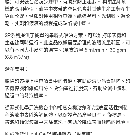
膜）可安裝在灌裝步驟中，有助於防止起泡。 與噴墨印刷
機的應用類似，油墨中夾帶的空氣也會對其他生產工藝產生
負面影響，例如對使用相容單體、紙張塗料、光刻膠、顯影
劑、乳劑和鍍液的製程造成缺陷或中斷。
SP系列提供了簡單的串聯式解決方案，可以維持印表機和
生產線同時運行。此產品依據需要處理的液體流量範圍，可
以有不同大小尺寸的選擇。(單支流量 5 ml/min ~ 30 gpm
(6.8 m3/hr)
潛在應用：
脫除印表機上相容噴墨中的氣泡，有助於減少品質缺陷、印
表機停機和維護風險。 對油墨進行脫氣，有助於減少灌裝
過程中的發泡機率。
從濕式化學清洗機台中的相容有機溶劑和/或表面活性劑製
程溶液中去除溶解氣體，以保證產品產量良率。 從塗層、
鍍液和類似液體中去除氣泡，有助於降低表面缺陷的風險。
關於3M™ Liqui-Cel™ 膜接觸器（脫氣膜）