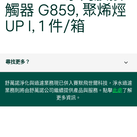
觸器 G859, 聚烯烴
UP I, 1 件/箱
尋找更多？
舒萬諾淨化與過濾業務現已併入賽默飛世爾科技，淨水過濾
在
業務則將由舒萬諾公司繼續提供產品與服務。點擊
此處
了解
新
更多資訊。
標
籤
中
開
啟