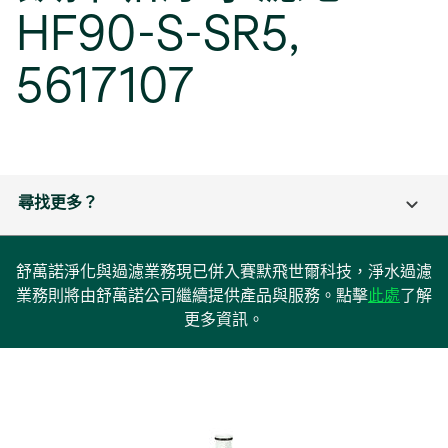
HF90-S-SR5,
5617107
尋找更多？
舒萬諾淨化與過濾業務現已併入賽默飛世爾科技，淨水過濾
在
業務則將由舒萬諾公司繼續提供產品與服務。點擊
此處
了解
新
更多資訊。
標
籤
中
開
啟