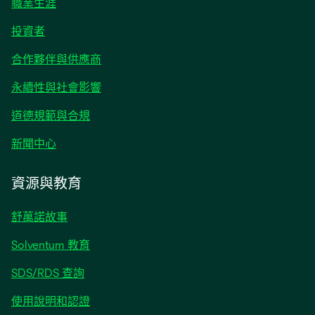
職業生涯
在
投資者
新
合作夥伴與供應商
標
籤
永續性與社會影響
中
開
道德規範與合規
啟
在
新聞中心
新
標
資源與教育
籤
中
舒萬諾故事
開
啟
Solventum 教育
SDS/RDS 查詢
使用說明和認證