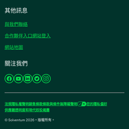
其他訊息
與我們聯絡
合作夥伴入口網站登入
網站地圖
關注我們
在
在
在
在
在
新
新
新
新
新
標
標
標
標
標
籤
籤
籤
籤
籤
法規
隱私權聲明
銷售條款
條款與條件
無障礙聲明
您的隱私偏好
中
中
中
中
中
供應鏈透明度和現代奴役揭露
開
開
開
開
開
© Solventum 2026。版權所有。
啟
啟
啟
啟
啟