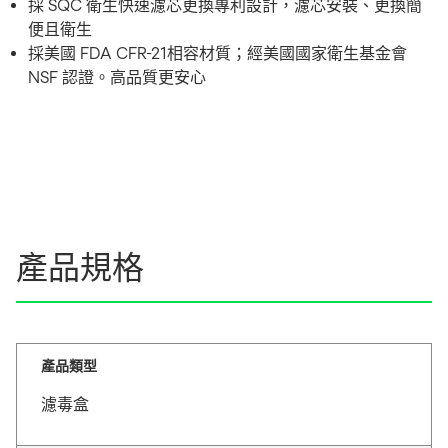
採 SQC 衛生快速濾芯更換專利設計，濾芯安裝、更換簡
便且衛生
採美國 FDA CFR-21相容材質；經美國國家衛生基金會
NSF 認證。高品質更安心
產品規格
產品類型
濾毒盒