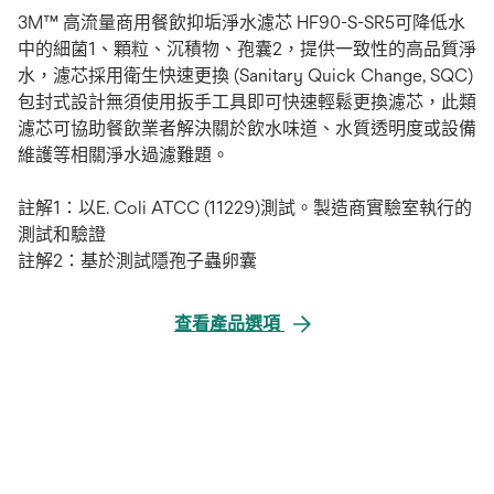
3M™ 高流量商用餐飲抑垢淨水濾芯 HF90-S-SR5可降低水
中的細菌1、顆粒、沉積物、孢囊2，提供一致性的高品質淨
水，濾芯採用衛生快速更換 (Sanitary Quick Change, SQC)
包封式設計無須使用扳手工具即可快速輕鬆更換濾芯，此類
濾芯可協助餐飲業者解決關於飲水味道、水質透明度或設備
維護等相關淨水過濾難題。
註解1：以E. Coli ATCC (11229)測試。製造商實驗室執行的
測試和驗證
註解2：基於測試隱孢子蟲卵囊
查看產品選項