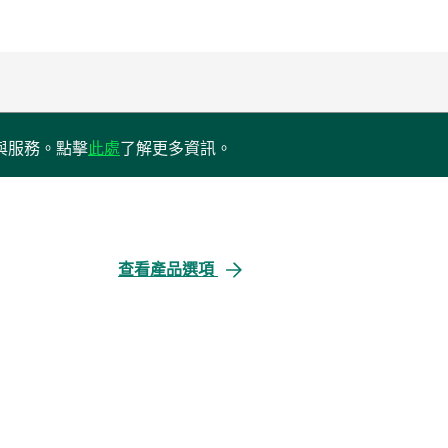
在
與服務。點擊
此處
了解更多資訊。
新
標
籤
中
開
查看產品選項
啟