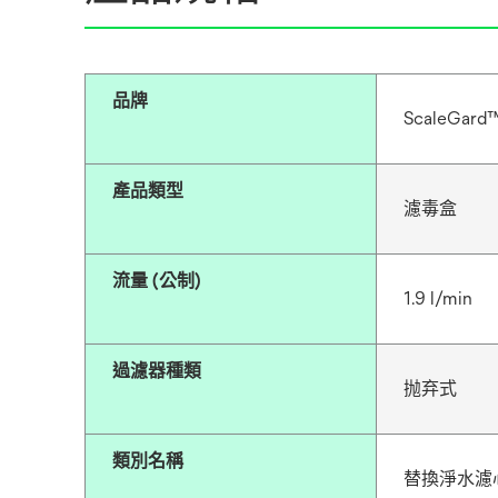
品牌
ScaleGard
產品類型
濾毒盒
流量 (公制)
1.9 l/min
過濾器種類
抛弃式
類別名稱
替換淨水濾