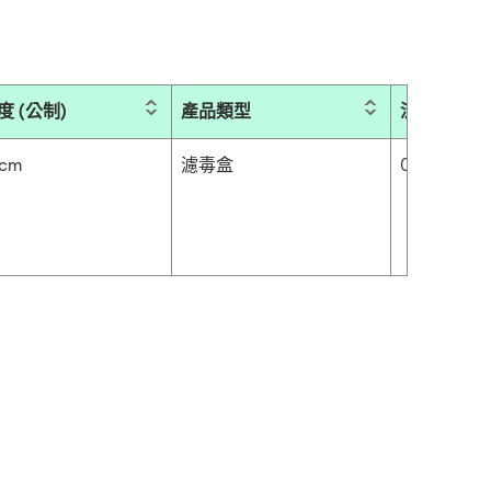
度 (公制)
產品類型
流量 (英制)
 cm
濾毒盒
0.502 gal/