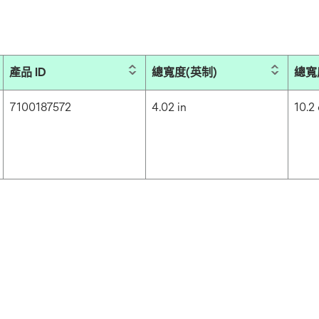
產品 ID
總寬度(英制)
總寬
7100187572
4.02 in
10.2