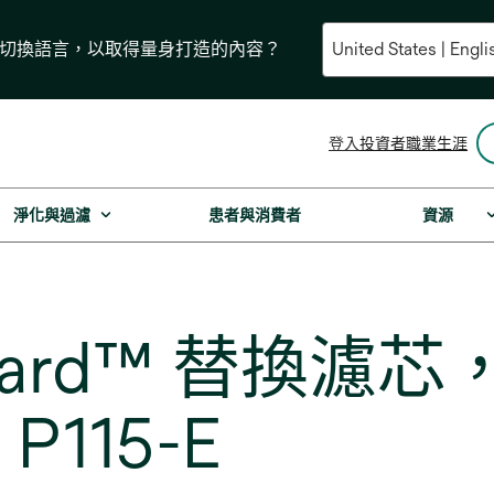
要切換語言，以取得量身打造的內容？
在
登入
投資者
職業生涯
新
標
籤
淨化與過濾
患者與消費者
資源
中
開
啟
eGard™ 替換
115-E