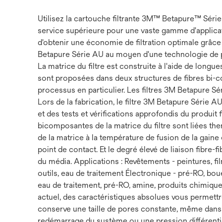
Utilisez la cartouche filtrante 3M™ Betapure™ Série
service supérieure pour une vaste gamme d'applicat
d'obtenir une économie de filtration optimale grâce 
Betapure Série AU au moyen d'une technologie de poi
La matrice du filtre est construite à l'aide de long
sont proposées dans deux structures de fibres bi-c
processus en particulier. Les filtres 3M Betapure S
Lors de la fabrication, le filtre 3M Betapure Série
et des tests et vérifications approfondis du produit fin
bicomposantes de la matrice du filtre sont liées th
de la matrice à la température de fusion de la gain
point de contact. Et le degré élevé de liaison fibre-
du média. Applications : Revêtements - peintures, f
outils, eau de traitement Électronique - pré-RO, 
eau de traitement, pré-RO, amine, produits chimique
actuel, des caractéristiques absolues vous permettr
conserve une taille de pores constante, même dans d
redémarrage du système ou une pression différentiell