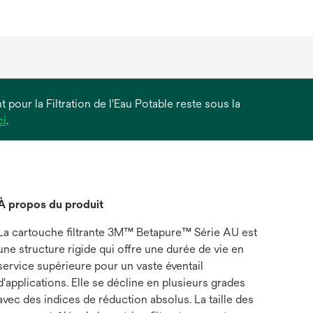
 pour la Filtration de l'Eau Potable reste sous la
s’ouvre
ci
.
dans
un
nouvel
onglet
À propos du produit
La cartouche filtrante 3M™ Betapure™ Série AU est
une structure rigide qui offre une durée de vie en
service supérieure pour un vaste éventail
d'applications. Elle se décline en plusieurs grades
avec des indices de réduction absolus. La taille des