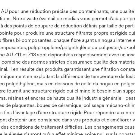
 AU pour une réduction précise des contaminants, une qualité c
ions. Notre vaste éventail de médias vous permet d'adapter p
à des points de coupure de réduction définis par taille de part
nte pour produire une structure filtrante propre et rigide qui
ues fibres bi-composantes, chaque fibre ayant un noyau interne 
omposantes, polypropylène/polyéthylène ou polyester/co-polyes
érie AU Z11 et Z13 sont disponibles respectivement avec un inse
 AU combine des normes strictes d'assurance qualité des matéri
al. Il en résulte des produits garantissant une filtration constante
ermiquement en exploitant la différence de température de fus
e en polyéthylène, mais en dessous de celle du noyau en polypro
fibre fournit une structure rigide qui élimine le besoin d'un sup
ilms, résines et encres de haute qualité Industrie générale - d
boues de plaquettes, boues de céramique, polissage mécano-chi
s fins L'avantage d'une structure rigide Pour répondre aux nor
ont d'obtenir une constance dans vos produits et d'améliorer vo
es conditions de traitement difficiles. Les changements causés 
e élevée n'auront qu'un effet minime, voire nul, sur la constanc