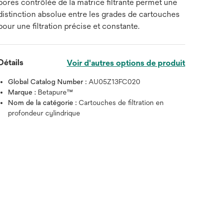
pores contrôlée de la matrice filtrante permet une
distinction absolue entre les grades de cartouches
pour une filtration précise et constante.
Détails
Voir d'autres options de produit
Global Catalog Number :
AU05Z13FC020
Marque :
Betapure™
Nom de la catégorie :
Cartouches de filtration en
profondeur cylindrique