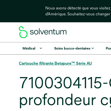
Nous avons détecté que vous visitez 
d'Amérique. Souhaitez-vous changer
Médical
Soins bucco-dentaires
Pur
Cartouche filtrante Betapure™ Série AU
7100304115-C
profondeur c