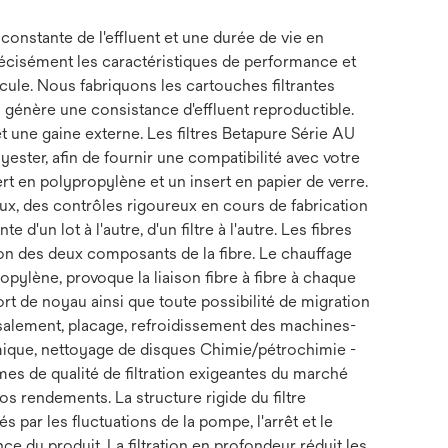
onstante de l'effluent et une durée de vie en
récisément les caractéristiques de performance et
icule. Nous fabriquons les cartouches filtrantes
 génère une consistance d'effluent reproductible.
et une gaine externe. Les filtres Betapure Série AU
ter, afin de fournir une compatibilité avec votre
rt en polypropylène et un insert en papier de verre.
aux, des contrôles rigoureux en cours de fabrication
 d'un lot à l'autre, d'un filtre à l'autre. Les fibres
ion des deux composants de la fibre. Le chauffage
pylène, provoque la liaison fibre à fibre à chaque
port de noyau ainsi que toute possibilité de migration
essalement, placage, refroidissement des machines-
mique, nettoyage de disques Chimie/pétrochimie -
mes de qualité de filtration exigeantes du marché
s rendements. La structure rigide du filtre
par les fluctuations de la pompe, l'arrêt et le
e du produit. La filtration en profondeur réduit les