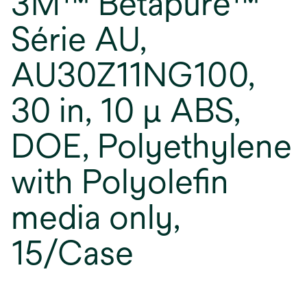
3M™ Betapure™
Série AU,
AU30Z11NG100,
30 in, 10 µ ABS,
DOE, Polyethylene
with Polyolefin
media only,
15/Case