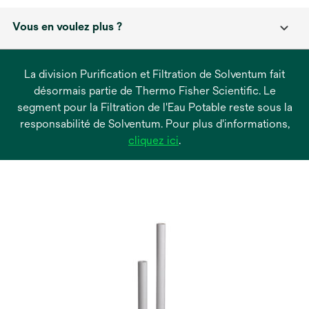
Vous en voulez plus ?
La division Purification et Filtration de Solventum fait
désormais partie de Thermo Fisher Scientific. Le
segment pour la Filtration de l'Eau Potable reste sous la
responsabilité de Solventum. Pour plus d'informations,
s’ouvre
cliquez ici
.
dans
un
nouvel
onglet