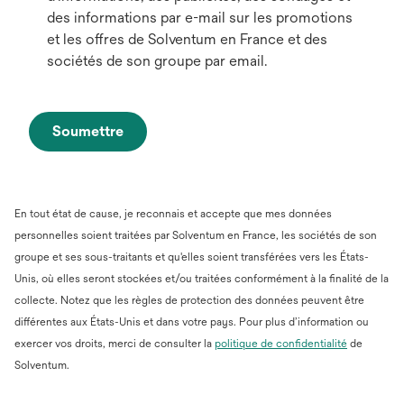
des informations par e-mail sur les promotions
et les offres de Solventum en France et des
sociétés de son groupe par email.
Soumettre
En tout état de cause, je reconnais et accepte que mes données
personnelles soient traitées par Solventum en France, les sociétés de son
groupe et ses sous-traitants et qu'elles soient transférées vers les États-
Unis, où elles seront stockées et/ou traitées conformément à la finalité de la
collecte. Notez que les règles de protection des données peuvent être
différentes aux États-Unis et dans votre pays. Pour plus d’information ou
s’ouvre
exercer vos droits, merci de consulter la
politique de confidentialité
de
dans
Solventum.
un
nouvel