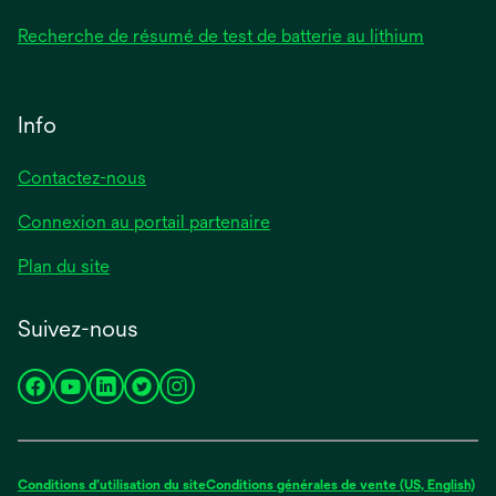
Recherche de résumé de test de batterie au lithium
Info
Contactez-nous
Connexion au portail partenaire
Plan du site
Suivez-nous
s’ouvre
s’ouvre
s’ouvre
s’ouvre
s’ouvre
dans
dans
dans
dans
dans
un
un
un
un
un
nouvel
nouvel
nouvel
nouvel
nouvel
Conditions d’utilisation du site
Conditions générales de vente (US, English)