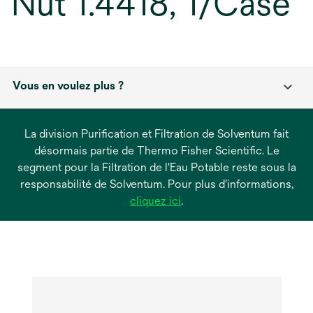
Nut 1.4418, 1/Case
Vous en voulez plus ?
La division Purification et Filtration de Solventum fait
désormais partie de Thermo Fisher Scientific. Le
segment pour la Filtration de l'Eau Potable reste sous la
responsabilité de Solventum. Pour plus d'informations,
s’ouvre
cliquez ici
.
dans
un
nouvel
onglet