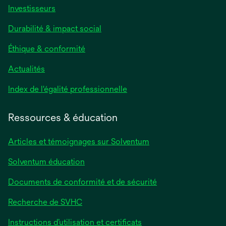
Investisseurs
Durabilité & impact social
Éthique & conformité
Actualités
s’ouvre
Index de l'égalité professionnelle
dans
un
Ressources & éducation
nouvel
onglet
Articles et témoignages sur Solventum
Solventum éducation
Documents de conformité et de sécurité
Recherche de SVHC
Instructions d’utilisation et certificats