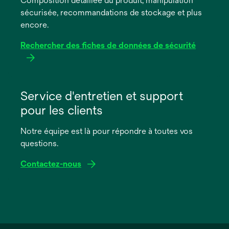
Composition détaillée du produit, manipulation
nouvel
sécurisée, recommandations de stockage et plus
onglet
encore.
Rechercher des fiches de données de sécurité
s’ouvre
dans
Service d'entretien et support
un
pour les clients
nouvel
onglet
Notre équipe est là pour répondre à toutes vos
questions.
Contactez-nous