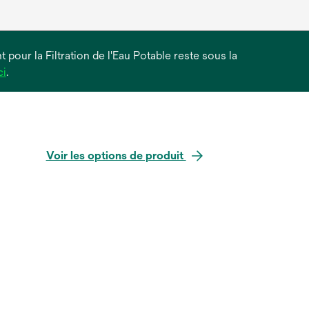
 pour la Filtration de l'Eau Potable reste sous la
s’ouvre
ci
.
dans
un
nouvel
onglet
Voir les options de produit