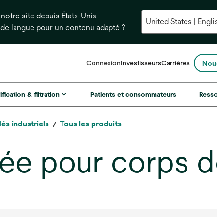
notre site depuis États-Unis
 de langue pour un contenu adapté ?
s’ouvre
Connexion
Investisseurs
Carrières
Nous
dans
un
nouvel
ification & filtration
Patients et consommateurs
Ress
onglet
és industriels
Tous les produits
e pour corps de