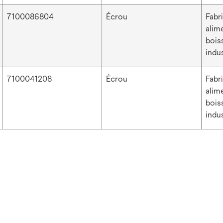
7100086804
Écrou
Fabr
alim
bois
indus
7100041208
Écrou
Fabr
alim
bois
indus