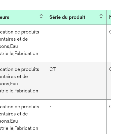
eurs
Série du produit
Nom de la 
ication de produits
-
Corps de fi
entaires et de
sons,Eau
trielle,Fabrication
ication de produits
CT
Corps de fi
entaires et de
sons,Eau
trielle,Fabrication
ication de produits
-
Corps de fi
entaires et de
sons,Eau
trielle,Fabrication