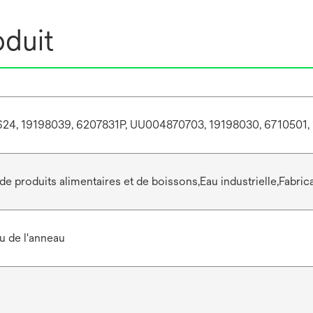
oduit
4, 19198039, 6207831P, UU004870703, 19198030, 6710501, 
de produits alimentaires et de boissons,Eau industrielle,Fabric
u de l'anneau