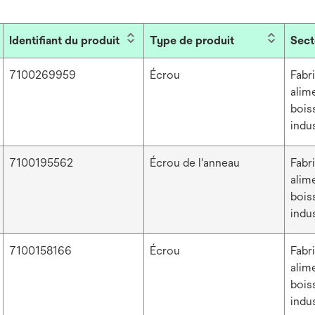
Identifiant du produit
Type de produit
Sect
7100269959
Écrou
Fabr
alim
bois
indus
7100195562
Écrou de l'anneau
Fabr
alim
bois
indus
7100158166
Écrou
Fabr
alim
bois
indus