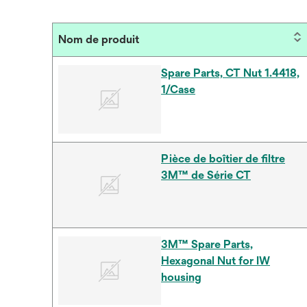
Nom de produit
Spare Parts, CT Nut 1.4418,
1/Case
Pièce de boîtier de filtre
3M™ de Série CT
3M™ Spare Parts,
Hexagonal Nut for IW
housing