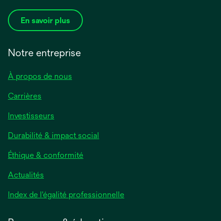
En savoir plus
Notre entreprise
À propos de nous
Carrières
Investisseurs
Durabilité & impact social
Éthique & conformité
Actualités
s’ouvre
Index de l'égalité professionnelle
dans
un