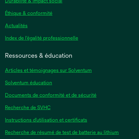
Durabilité & impact social
Éthique & conformité
Actualités
s’ouvre
Index de l'égalité professionnelle
dans
un
Ressources & éducation
nouvel
onglet
Articles et témoignages sur Solventum
Solventum éducation
Documents de conformité et de sécurité
Recherche de SVHC
Instructions d’utilisation et certificats
Recherche de résumé de test de batterie au lithium