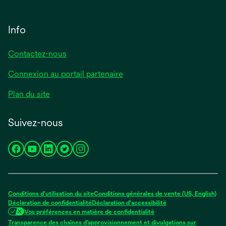
Info
Contactez-nous
Connexion au portail partenaire
Plan du site
Suivez-nous
s’ouvre
s’ouvre
s’ouvre
s’ouvre
s’ouvre
dans
dans
dans
dans
dans
un
un
un
un
un
nouvel
nouvel
nouvel
nouvel
nouvel
Conditions d’utilisation du site
Conditions générales de vente (US, English)
onglet
onglet
onglet
onglet
onglet
Déclaration de confidentialité
Déclaration d'accessibilité
Vos préférences en matière de confidentialité
Transparence des chaînes d’approvisionnement et divulgations sur