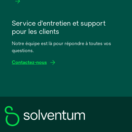
s’ouvre
dans
Service d'entretien et support
un
pour les clients
nouvel
onglet
Notre équipe est là pour répondre à toutes vos
questions.
Contactez-nous