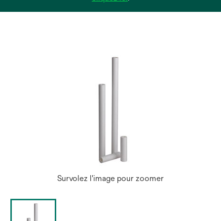
dans
un
nouvel
onglet
Survolez l'image pour zoomer