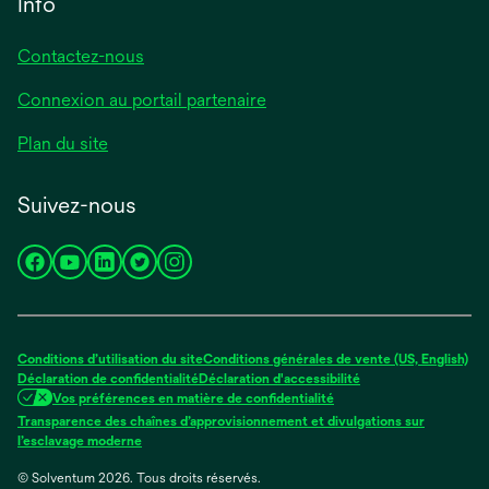
Info
Contactez-nous
Connexion au portail partenaire
Plan du site
Suivez-nous
s’ouvre
s’ouvre
s’ouvre
s’ouvre
s’ouvre
dans
dans
dans
dans
dans
un
un
un
un
un
nouvel
nouvel
nouvel
nouvel
nouvel
Conditions d’utilisation du site
Conditions générales de vente (US, English)
onglet
onglet
onglet
onglet
onglet
Déclaration de confidentialité
Déclaration d'accessibilité
Vos préférences en matière de confidentialité
Transparence des chaînes d’approvisionnement et divulgations sur
s’ouvre
l’esclavage moderne
dans
© Solventum 2026. Tous droits réservés.
un