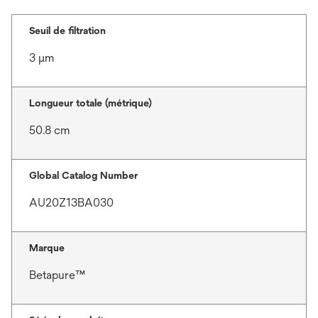
Seuil de filtration
3 μm
Longueur totale (métrique)
50.8 cm
Global Catalog Number
AU20Z13BA030
Marque
Betapure™