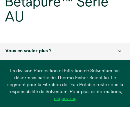
Betapure™ Série
AU
Vous en voulez plus ?
La division Purification et Filtration de Solventum fait
désormais partie de Thermo Fisher Scientific. Le
segment pour la Filtration de l'Eau Potable reste sous la
responsabilité de Solventum. Pour plus d'informations,
s’ouvre
cliquez ici
.
dans
un
nouvel
onglet