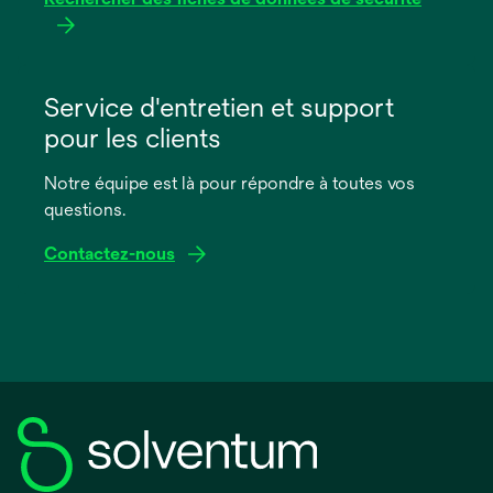
s’ouvre
dans
Service d'entretien et support
un
pour les clients
nouvel
onglet
Notre équipe est là pour répondre à toutes vos
questions.
Contactez-nous