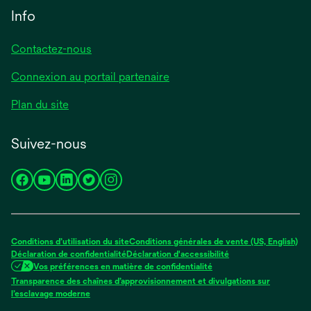
Info
Contactez-nous
Connexion au portail partenaire
Plan du site
Suivez-nous
s’ouvre
s’ouvre
s’ouvre
s’ouvre
s’ouvre
dans
dans
dans
dans
dans
un
un
un
un
un
nouvel
nouvel
nouvel
nouvel
nouvel
Conditions d’utilisation du site
Conditions générales de vente (US, English)
onglet
onglet
onglet
onglet
onglet
Déclaration de confidentialité
Déclaration d'accessibilité
Vos préférences en matière de confidentialité
Transparence des chaînes d’approvisionnement et divulgations sur
s’ouvre
l’esclavage moderne
dans