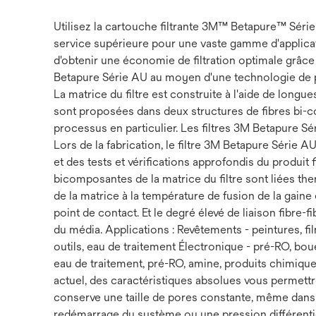
Utilisez la cartouche filtrante 3M™ Betapure™ Série
service supérieure pour une vaste gamme d'applicat
d'obtenir une économie de filtration optimale grâce 
Betapure Série AU au moyen d'une technologie de poi
La matrice du filtre est construite à l'aide de long
sont proposées dans deux structures de fibres bi-c
processus en particulier. Les filtres 3M Betapure S
Lors de la fabrication, le filtre 3M Betapure Série
et des tests et vérifications approfondis du produit fin
bicomposantes de la matrice du filtre sont liées th
de la matrice à la température de fusion de la gain
point de contact. Et le degré élevé de liaison fibre-
du média. Applications : Revêtements - peintures, f
outils, eau de traitement Électronique - pré-RO, 
eau de traitement, pré-RO, amine, produits chimique
actuel, des caractéristiques absolues vous permettr
conserve une taille de pores constante, même dans d
redémarrage du système ou une pression différentiell