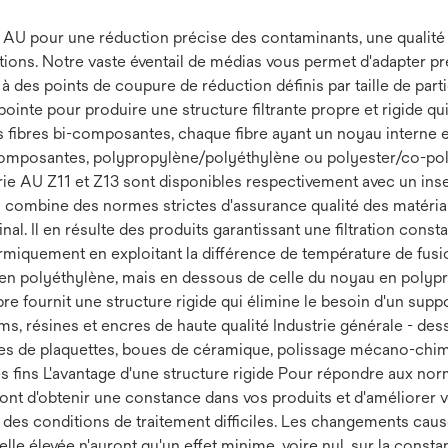
 AU pour une réduction précise des contaminants, une qualité c
ions. Notre vaste éventail de médias vous permet d'adapter p
à des points de coupure de réduction définis par taille de part
nte pour produire une structure filtrante propre et rigide qui
ues fibres bi-composantes, chaque fibre ayant un noyau interne 
omposantes, polypropylène/polyéthylène ou polyester/co-polyes
érie AU Z11 et Z13 sont disponibles respectivement avec un inse
 AU combine des normes strictes d'assurance qualité des matéri
al. Il en résulte des produits garantissant une filtration constante
ermiquement en exploitant la différence de température de fus
e en polyéthylène, mais en dessous de celle du noyau en polypro
fibre fournit une structure rigide qui élimine le besoin d'un sup
ilms, résines et encres de haute qualité Industrie générale - d
boues de plaquettes, boues de céramique, polissage mécano-chi
s fins L'avantage d'une structure rigide Pour répondre aux nor
ont d'obtenir une constance dans vos produits et d'améliorer vo
es conditions de traitement difficiles. Les changements causés 
e élevée n'auront qu'un effet minime, voire nul, sur la constanc