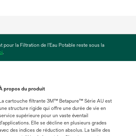
 pour la Filtration de l'Eau Potable reste sous la
s’ouvre
ci
.
dans
un
nouvel
onglet
À propos du produit
La cartouche filtrante 3M™ Betapure™ Série AU est
une structure rigide qui offre une durée de vie en
service supérieure pour un vaste éventail
d'applications. Elle se décline en plusieurs grades
avec des indices de réduction absolus. La taille des