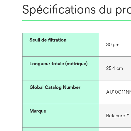
Spécifications du pr
Seuil de filtration
30 μm
Longueur totale (métrique)
25.4 cm
Global Catalog Number
AU10G11N
Marque
Betapure™