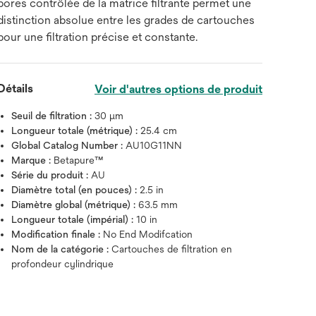
pores contrôlée de la matrice filtrante permet une
distinction absolue entre les grades de cartouches
pour une filtration précise et constante.
Détails
Voir d'autres options de produit
Seuil de filtration :
30 μm
Longueur totale (métrique) :
25.4 cm
Global Catalog Number :
AU10G11NN
Marque :
Betapure™
Série du produit :
AU
Diamètre total (en pouces) :
2.5 in
Diamètre global (métrique) :
63.5 mm
Longueur totale (impérial) :
10 in
Modification finale :
No End Modifcation
Nom de la catégorie :
Cartouches de filtration en
profondeur cylindrique