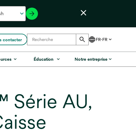
 contacter
ources
Éducation
Notre entreprise
™ Série AU,
Caisse