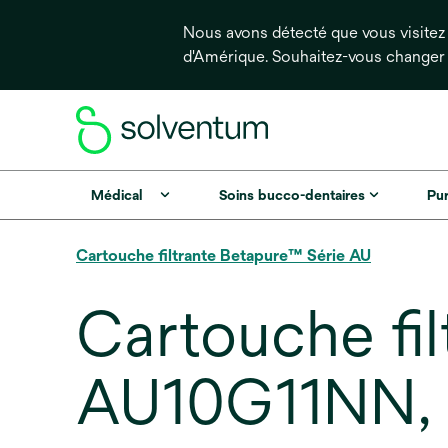
Nous avons détecté que vous visitez 
d'Amérique. Souhaitez-vous changer
Médical
Soins bucco-dentaires
Pur
Cartouche filtrante Betapure™ Série AU
Cartouche fi
AU10G11NN, 1