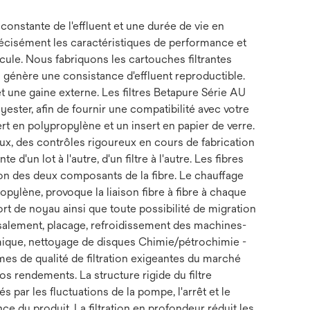
onstante de l'effluent et une durée de vie en
récisément les caractéristiques de performance et
icule. Nous fabriquons les cartouches filtrantes
 génère une consistance d'effluent reproductible.
et une gaine externe. Les filtres Betapure Série AU
ter, afin de fournir une compatibilité avec votre
rt en polypropylène et un insert en papier de verre.
aux, des contrôles rigoureux en cours de fabrication
 d'un lot à l'autre, d'un filtre à l'autre. Les fibres
ion des deux composants de la fibre. Le chauffage
pylène, provoque la liaison fibre à fibre à chaque
port de noyau ainsi que toute possibilité de migration
essalement, placage, refroidissement des machines-
mique, nettoyage de disques Chimie/pétrochimie -
mes de qualité de filtration exigeantes du marché
s rendements. La structure rigide du filtre
par les fluctuations de la pompe, l'arrêt et le
e du produit. La filtration en profondeur réduit les