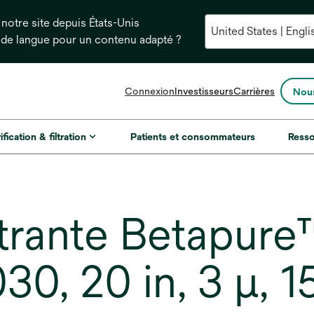
notre site depuis États-Unis
 de langue pour un contenu adapté ?
s’ouvre
Connexion
Investisseurs
Carrières
Nous
dans
un
nouvel
ification & filtration
Patients et consommateurs
Ress
onglet
ltrante Betapure
, 20 in, 3 µ, 