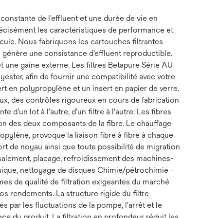
onstante de l'effluent et une durée de vie en
récisément les caractéristiques de performance et
icule. Nous fabriquons les cartouches filtrantes
 génère une consistance d'effluent reproductible.
et une gaine externe. Les filtres Betapure Série AU
ter, afin de fournir une compatibilité avec votre
rt en polypropylène et un insert en papier de verre.
aux, des contrôles rigoureux en cours de fabrication
 d'un lot à l'autre, d'un filtre à l'autre. Les fibres
ion des deux composants de la fibre. Le chauffage
pylène, provoque la liaison fibre à fibre à chaque
port de noyau ainsi que toute possibilité de migration
essalement, placage, refroidissement des machines-
mique, nettoyage de disques Chimie/pétrochimie -
mes de qualité de filtration exigeantes du marché
s rendements. La structure rigide du filtre
par les fluctuations de la pompe, l'arrêt et le
e du produit. La filtration en profondeur réduit les