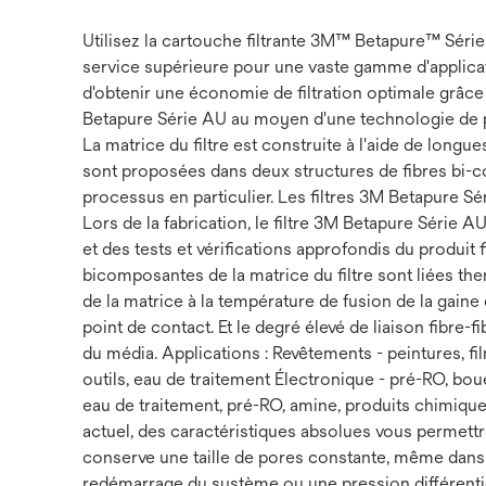
Utilisez la cartouche filtrante 3M™ Betapure™ Série
service supérieure pour une vaste gamme d'applicat
d'obtenir une économie de filtration optimale grâce 
Betapure Série AU au moyen d'une technologie de poi
La matrice du filtre est construite à l'aide de long
sont proposées dans deux structures de fibres bi-c
processus en particulier. Les filtres 3M Betapure S
Lors de la fabrication, le filtre 3M Betapure Série
et des tests et vérifications approfondis du produit fin
bicomposantes de la matrice du filtre sont liées th
de la matrice à la température de fusion de la gain
point de contact. Et le degré élevé de liaison fibre-
du média. Applications : Revêtements - peintures, f
outils, eau de traitement Électronique - pré-RO, 
eau de traitement, pré-RO, amine, produits chimique
actuel, des caractéristiques absolues vous permettr
conserve une taille de pores constante, même dans d
redémarrage du système ou une pression différentiell