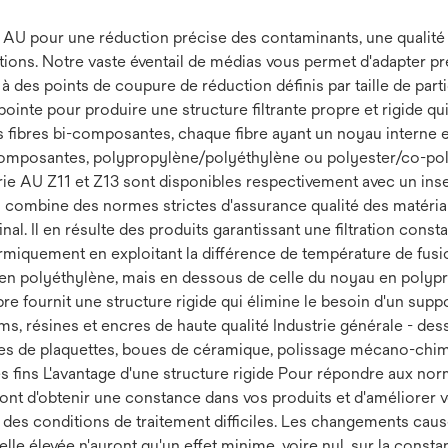
 AU pour une réduction précise des contaminants, une qualité c
ions. Notre vaste éventail de médias vous permet d'adapter p
à des points de coupure de réduction définis par taille de part
nte pour produire une structure filtrante propre et rigide qui
ues fibres bi-composantes, chaque fibre ayant un noyau interne 
omposantes, polypropylène/polyéthylène ou polyester/co-polyes
érie AU Z11 et Z13 sont disponibles respectivement avec un inse
 AU combine des normes strictes d'assurance qualité des matéri
al. Il en résulte des produits garantissant une filtration constante
ermiquement en exploitant la différence de température de fus
e en polyéthylène, mais en dessous de celle du noyau en polypro
fibre fournit une structure rigide qui élimine le besoin d'un sup
ilms, résines et encres de haute qualité Industrie générale - d
boues de plaquettes, boues de céramique, polissage mécano-chi
s fins L'avantage d'une structure rigide Pour répondre aux nor
ont d'obtenir une constance dans vos produits et d'améliorer vo
es conditions de traitement difficiles. Les changements causés 
e élevée n'auront qu'un effet minime, voire nul, sur la constanc