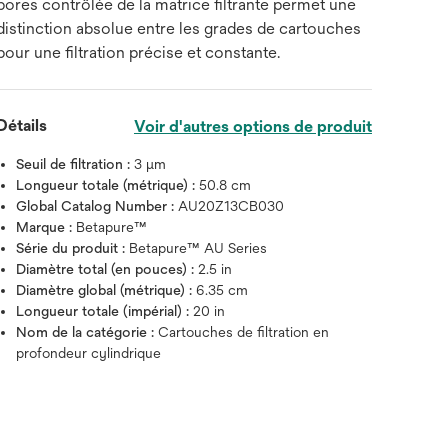
pores contrôlée de la matrice filtrante permet une
distinction absolue entre les grades de cartouches
pour une filtration précise et constante.
Détails
Voir d'autres options de produit
Seuil de filtration :
3 μm
Longueur totale (métrique) :
50.8 cm
Global Catalog Number :
AU20Z13CB030
Marque :
Betapure™
Série du produit :
Betapure™ AU Series
Diamètre total (en pouces) :
2.5 in
Diamètre global (métrique) :
6.35 cm
Longueur totale (impérial) :
20 in
Nom de la catégorie :
Cartouches de filtration en
profondeur cylindrique