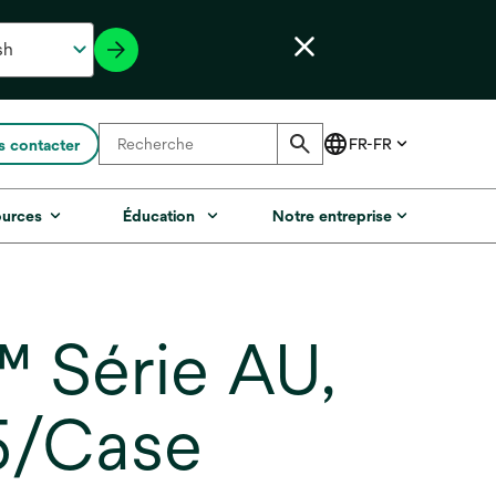
 contacter
ources
Éducation
Notre entreprise
™ Série AU,
15/Case