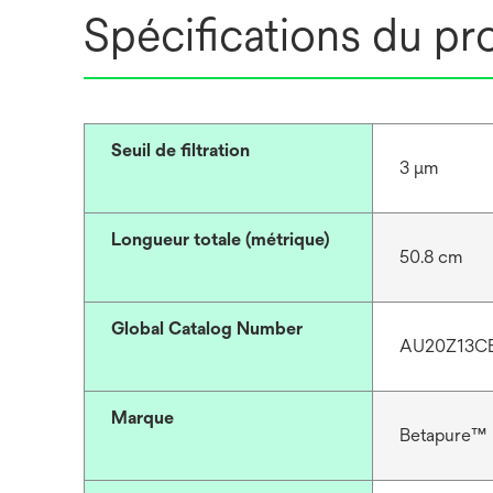
Spécifications du pr
Seuil de filtration
3 μm
Longueur totale (métrique)
50.8 cm
Global Catalog Number
AU20Z13C
Marque
Betapure™