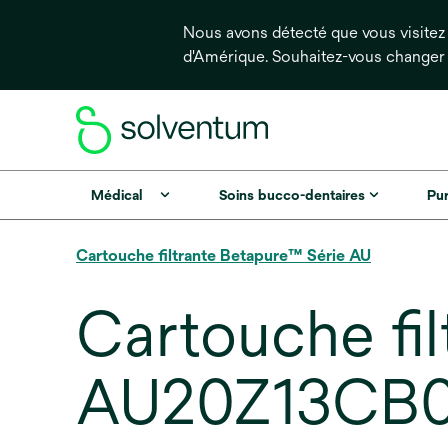
Nous avons détecté que vous visitez 
d'Amérique. Souhaitez-vous changer
Médical
Soins bucco-dentaires
Pur
Cartouche filtrante Betapure™ Série AU
Cartouche fi
AU20Z13CB030