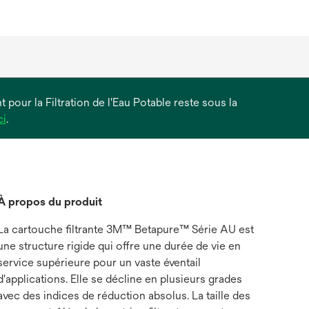
 pour la Filtration de l'Eau Potable reste sous la
s’ouvre
ci
.
dans
un
nouvel
onglet
À propos du produit
La cartouche filtrante 3M™ Betapure™ Série AU est
une structure rigide qui offre une durée de vie en
service supérieure pour un vaste éventail
d'applications. Elle se décline en plusieurs grades
avec des indices de réduction absolus. La taille des