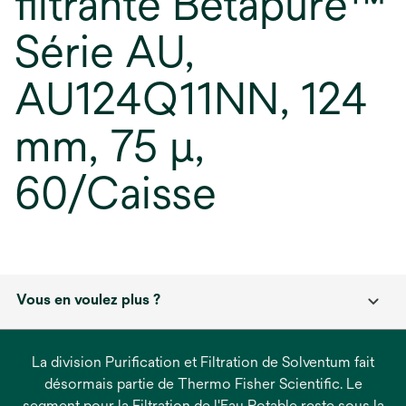
filtrante Betapure™
Série AU,
AU124Q11NN, 124
mm, 75 µ,
60/Caisse
Vous en voulez plus ?
La division Purification et Filtration de Solventum fait
désormais partie de Thermo Fisher Scientific. Le
segment pour la Filtration de l'Eau Potable reste sous la