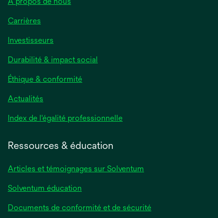
À propos de nous
Carrières
Investisseurs
Durabilité & impact social
Éthique & conformité
Actualités
s’ouvre
Index de l'égalité professionnelle
dans
un
Ressources & éducation
nouvel
onglet
Articles et témoignages sur Solventum
Solventum éducation
Documents de conformité et de sécurité