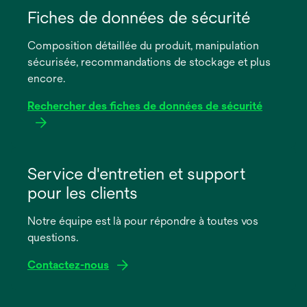
dans
Fiches de données de sécurité
un
Composition détaillée du produit, manipulation
nouvel
sécurisée, recommandations de stockage et plus
onglet
encore.
Rechercher des fiches de données de sécurité
s’ouvre
dans
Service d'entretien et support
un
pour les clients
nouvel
onglet
Notre équipe est là pour répondre à toutes vos
questions.
Contactez-nous