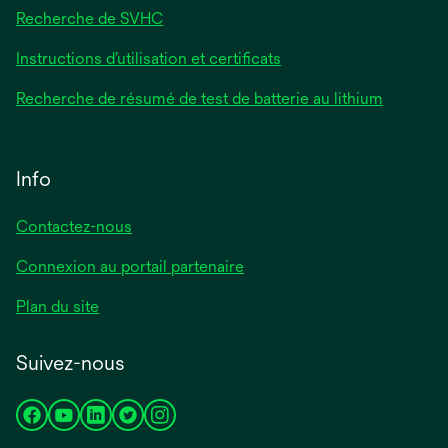
Recherche de SVHC
Instructions d’utilisation et certificats
Recherche de résumé de test de batterie au lithium
Info
Contactez-nous
Connexion au portail partenaire
Plan du site
Suivez-nous
s’ouvre
s’ouvre
s’ouvre
s’ouvre
s’ouvre