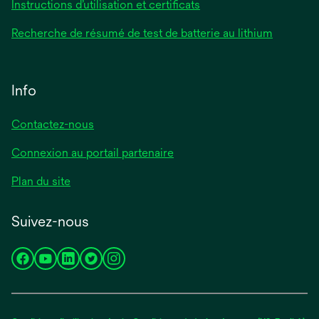
Instructions d’utilisation et certificats
Recherche de résumé de test de batterie au lithium
Info
Contactez-nous
Connexion au portail partenaire
Plan du site
Suivez-nous
s’ouvre
s’ouvre
s’ouvre
s’ouvre
s’ouvre
dans
dans
dans
dans
dans
un
un
un
un
un
nouvel
nouvel
nouvel
nouvel
nouvel