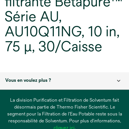
filtrante Betapure™
Série AU,
AU10Q11NG, 10 in,
75 µ, 30/Caisse
Vous en voulez plus ?
La division Purification et Filtration de Solventum fait
désormais partie de Thermo Fisher Scientific. Le
segment pour la Filtration de l'Eau Potable reste sous la
responsabilité de Solventum. Pour plus d'informations,
s’ouvre
cliquez ici
.