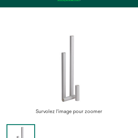
dans
un
nouvel
onglet
Survolez l'image pour zoomer