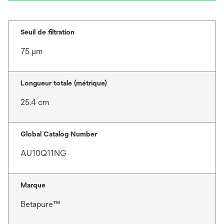
Seuil de filtration
75 μm
Longueur totale (métrique)
25.4 cm
Global Catalog Number
AU10Q11NG
Marque
Betapure™