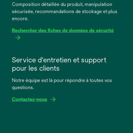
Composition détaillée du produit, manipulation
nouvel
sécurisée, recommandations de stockage et plus
onglet
encore.
Rechercher des fiches de données de sécurité
s’ouvre
dans
Service d'entretien et support
un
pour les clients
nouvel
onglet
Notre équipe est là pour répondre à toutes vos
questions.
Contactez-nous