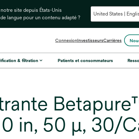
notre site depuis États-Unis
 de langue pour un contenu adapté ?
s’ouvre
Connexion
Investisseurs
Carrières
Nous
dans
un
nouvel
ification & filtration
Patients et consommateurs
Ress
onglet
ltrante Betapure
0 in, 50 µ, 30/C