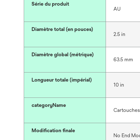
Série du produit
AU
Diamètre total (en pouces)
2.5 in
Diamètre global (métrique)
63.5 mm
Longueur totale (impérial)
10 in
categoryName
Cartouches 
Modification finale
No End Mod