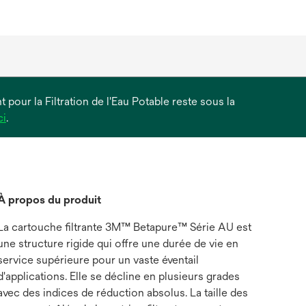
 pour la Filtration de l'Eau Potable reste sous la
s’ouvre
ci
.
dans
un
nouvel
onglet
À propos du produit
La cartouche filtrante 3M™ Betapure™ Série AU est
une structure rigide qui offre une durée de vie en
service supérieure pour un vaste éventail
d'applications. Elle se décline en plusieurs grades
avec des indices de réduction absolus. La taille des