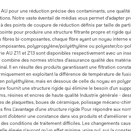
 AU pour une réduction précise des contaminants, une qualité c
ions. Notre vaste éventail de médias vous permet d'adapter p
à des points de coupure de réduction définis par taille de part
nte pour produire une structure filtrante propre et rigide qui
ues fibres bi-composantes, chaque fibre ayant un noyau interne 
omposantes, polypropylène/polyéthylène ou polyester/co-polyes
érie AU Z11 et Z13 sont disponibles respectivement avec un inse
 AU combine des normes strictes d'assurance qualité des matéri
al. Il en résulte des produits garantissant une filtration constante
ermiquement en exploitant la différence de température de fus
e en polyéthylène, mais en dessous de celle du noyau en polypro
fibre fournit une structure rigide qui élimine le besoin d'un sup
ilms, résines et encres de haute qualité Industrie générale - d
boues de plaquettes, boues de céramique, polissage mécano-chi
s fins L'avantage d'une structure rigide Pour répondre aux nor
ont d'obtenir une constance dans vos produits et d'améliorer vo
es conditions de traitement difficiles. Les changements causés 
e élevée n'auront qu'un effet minime, voire nul, sur la constanc