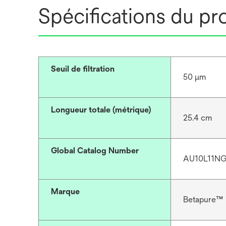
Spécifications du pr
Seuil de filtration
50 μm
Longueur totale (métrique)
25.4 cm
Global Catalog Number
AU10L11N
Marque
Betapure™