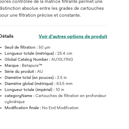
pores contrôlée de la matrice filtrante permet une
distinction absolue entre les grades de cartouches
pour une filtration précise et constante.
Détails
Voir d'autres options de produit
Seuil de filtration :
50 μm
Longueur totale (métrique) :
25.4 cm
Global Catalog Number :
AU10L11NG
Marque :
Betapure™
Série du produit :
AU
Diamètre total (en pouces) :
2.5 in
Diamètre global (métrique) :
63.5 mm
Longueur totale (impérial) :
10 in
categoryName :
Cartouches de filtration en profondeur
cylindrique
Modification finale :
No End Modifcation