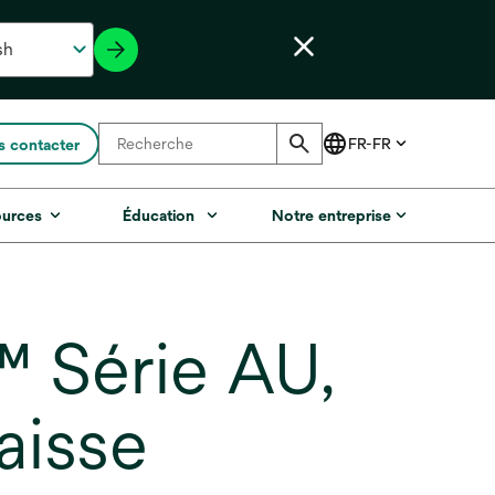
 contacter
ources
Éducation
Notre entreprise
™ Série AU,
aisse