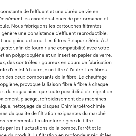
onstante de l'effluent et une durée de vie en
récisément les caractéristiques de performance et
icule. Nous fabriquons les cartouches filtrantes
 génère une consistance d'effluent reproductible.
et une gaine externe. Les filtres Betapure Série AU
ter, afin de fournir une compatibilité avec votre
rt en polypropylène et un insert en papier de verre.
aux, des contrôles rigoureux en cours de fabrication
 d'un lot à l'autre, d'un filtre à l'autre. Les fibres
ion des deux composants de la fibre. Le chauffage
pylène, provoque la liaison fibre à fibre à chaque
port de noyau ainsi que toute possibilité de migration
essalement, placage, refroidissement des machines-
mique, nettoyage de disques Chimie/pétrochimie -
mes de qualité de filtration exigeantes du marché
s rendements. La structure rigide du filtre
par les fluctuations de la pompe, l'arrêt et le
e du produit. La filtration en profondeur réduit les