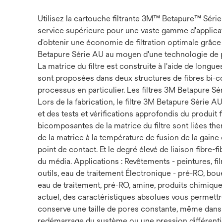
Utilisez la cartouche filtrante 3M™ Betapure™ Série
service supérieure pour une vaste gamme d'applicat
d'obtenir une économie de filtration optimale grâce 
Betapure Série AU au moyen d'une technologie de poi
La matrice du filtre est construite à l'aide de long
sont proposées dans deux structures de fibres bi-c
processus en particulier. Les filtres 3M Betapure S
Lors de la fabrication, le filtre 3M Betapure Série
et des tests et vérifications approfondis du produit fin
bicomposantes de la matrice du filtre sont liées th
de la matrice à la température de fusion de la gain
point de contact. Et le degré élevé de liaison fibre-
du média. Applications : Revêtements - peintures, f
outils, eau de traitement Électronique - pré-RO, 
eau de traitement, pré-RO, amine, produits chimique
actuel, des caractéristiques absolues vous permettr
conserve une taille de pores constante, même dans d
redémarrage du système ou une pression différentiell