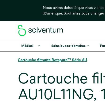
Nous avons détecté que vous visitez 
d'Amérique. Souhaitez-vous changer
Médical
Soins bucco-dentaires
Pur
Cartouche filtrante Betapure™ Série AU
Cartouche fi
AU10L11NG, 1