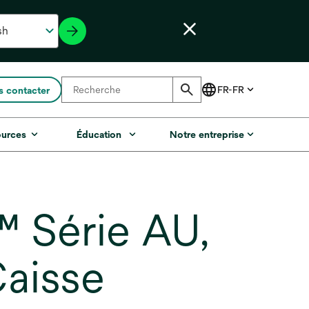
 contacter
ources
Éducation
Notre entreprise
™ Série AU,
Caisse