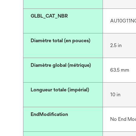
GLBL_CAT_NBR
AU10G11N
Diamètre total (en pouces)
2.5 in
Diamètre global (métrique)
63.5 mm
Longueur totale (impérial)
10 in
EndModification
No End Mod