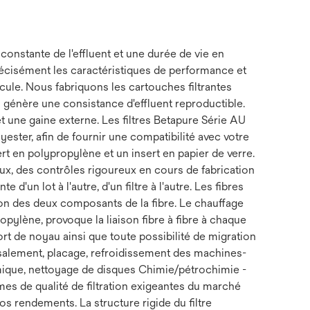
onstante de l'effluent et une durée de vie en
récisément les caractéristiques de performance et
icule. Nous fabriquons les cartouches filtrantes
 génère une consistance d'effluent reproductible.
et une gaine externe. Les filtres Betapure Série AU
ter, afin de fournir une compatibilité avec votre
rt en polypropylène et un insert en papier de verre.
aux, des contrôles rigoureux en cours de fabrication
 d'un lot à l'autre, d'un filtre à l'autre. Les fibres
ion des deux composants de la fibre. Le chauffage
pylène, provoque la liaison fibre à fibre à chaque
port de noyau ainsi que toute possibilité de migration
essalement, placage, refroidissement des machines-
mique, nettoyage de disques Chimie/pétrochimie -
mes de qualité de filtration exigeantes du marché
s rendements. La structure rigide du filtre