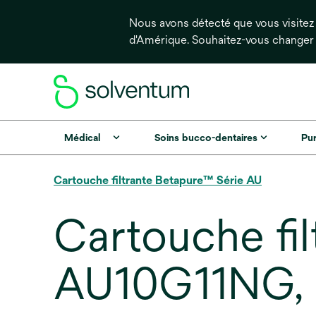
Nous avons détecté que vous visitez 
d'Amérique. Souhaitez-vous changer
Médical
Soins bucco-dentaires
Pur
Cartouche filtrante Betapure™ Série AU
Cartouche fi
AU10G11NG, 1