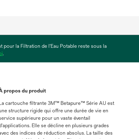
 pour la Filtration de l'Eau Potable reste sous la
s’ouvre
ci
.
dans
un
nouvel
onglet
À propos du produit
La cartouche filtrante 3M™ Betapure™ Série AU est
une structure rigide qui offre une durée de vie en
service supérieure pour un vaste éventail
d'applications. Elle se décline en plusieurs grades
avec des indices de réduction absolus. La taille des