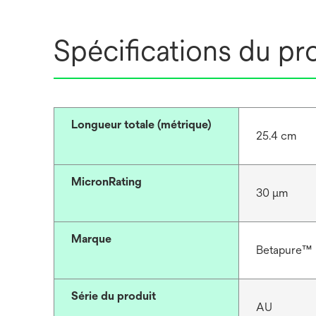
Spécifications du pr
Longueur totale (métrique)
25.4 cm
MicronRating
30 μm
Marque
Betapure™
Série du produit
AU