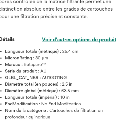
pores contrôlée de la matrice filtrante permet une
distinction absolue entre les grades de cartouches
pour une filtration précise et constante.
Détails
Voir d'autres options de produit
Longueur totale (métrique) :
25.4 cm
MicronRating :
30 μm
Marque :
Betapure™
Série du produit :
AU
GLBL_CAT_NBR :
AU10G11NG
Diamètre total (en pouces) :
2.5 in
Diamètre global (métrique) :
63.5 mm
Longueur totale (impérial) :
10 in
EndModification :
No End Modifcation
Nom de la catégorie :
Cartouches de filtration en
profondeur cylindrique