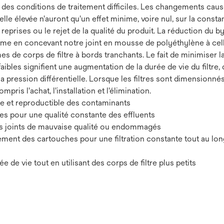
es conditions de traitement difficiles. Les changements causés 
e élevée n'auront qu'un effet minime, voire nul, sur la constanc
eprises ou le rejet de la qualité du produit. La réduction du by
ème en concevant notre joint en mousse de polyéthylène à cell
es de corps de filtre à bords tranchants. Le fait de minimiser 
faibles signifient une augmentation de la durée de vie du filtre,
 la pression différentielle. Lorsque les filtres sont dimension
ompris l'achat, l'installation et l'élimination.
te et reproductible des contaminants
s pour une qualité constante des effluents
des joints de mauvaise qualité ou endommagés
gement des cartouches pour une filtration constante tout au lo
 de vie tout en utilisant des corps de filtre plus petits