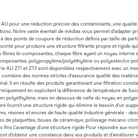
 AU pour une réduction précise des contaminants, une qualité c
ions. Notre vaste éventail de médias vous permet d'adapter p
à des points de coupure de réduction définis par taille de part
nte pour produire une structure filtrante propre et rigide qui
ues fibres bi-composantes, chaque fibre ayant un noyau interne 
omposantes, polypropylène/polyéthylène ou polyester/co-polyes
érie AU Z11 et Z13 sont disponibles respectivement avec un inse
 AU combine des normes strictes d'assurance qualité des matéri
al. Il en résulte des produits garantissant une filtration constante
ermiquement en exploitant la différence de température de fus
e en polyéthylène, mais en dessous de celle du noyau en polypro
fibre fournit une structure rigide qui élimine le besoin d'un sup
ilms, résines et encres de haute qualité Industrie générale - d
boues de plaquettes, boues de céramique, polissage mécano-chi
s fins L'avantage d'une structure rigide Pour répondre aux nor
ont d'obtenir une constance dans vos produits et d'améliorer vo