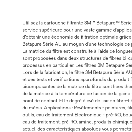
Utilisez la cartouche filtrante 3M™ Betapure™ Série
service supérieure pour une vaste gamme d'applicat
d'obtenir une économie de filtration optimale grâce 
Betapure Série AU au moyen d'une technologie de poi
La matrice du filtre est construite à l'aide de long
sont proposées dans deux structures de fibres bi-c
processus en particulier. Les filtres 3M Betapure S
Lors de la fabrication, le filtre 3M Betapure Série
et des tests et vérifications approfondis du produit fin
bicomposantes de la matrice du filtre sont liées th
de la matrice à la température de fusion de la gain
point de contact. Et le degré élevé de liaison fibre-
du média. Applications : Revêtements - peintures, f
outils, eau de traitement Électronique - pré-RO, 
eau de traitement, pré-RO, amine, produits chimique
actuel, des caractéristiques absolues vous permettr