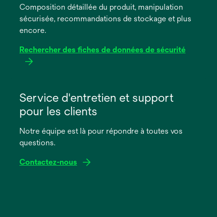
Composition détaillée du produit, manipulation
nouvel
sécurisée, recommandations de stockage et plus
onglet
encore.
Rechercher des fiches de données de sécurité
s’ouvre
dans
Service d'entretien et support
un
pour les clients
nouvel
onglet
Notre équipe est là pour répondre à toutes vos
questions.
Contactez-nous