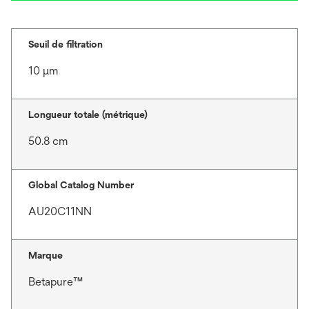
Seuil de filtration
10 μm
Longueur totale (métrique)
50.8 cm
Global Catalog Number
AU20C11NN
Marque
Betapure™