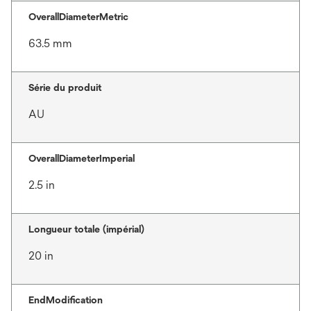
OverallDiameterMetric
63.5 mm
Série du produit
AU
OverallDiameterImperial
2.5 in
Longueur totale (impérial)
20 in
EndModification