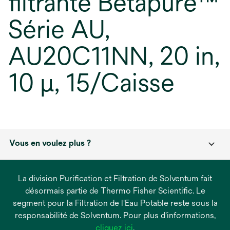
filtrante Betapure™
Série AU,
AU20C11NN, 20 in,
10 µ, 15/Caisse
Vous en voulez plus ?
La division Purification et Filtration de Solventum fait
désormais partie de Thermo Fisher Scientific. Le
segment pour la Filtration de l'Eau Potable reste sous la
responsabilité de Solventum. Pour plus d'informations,
s’ouvre
cliquez ici
.