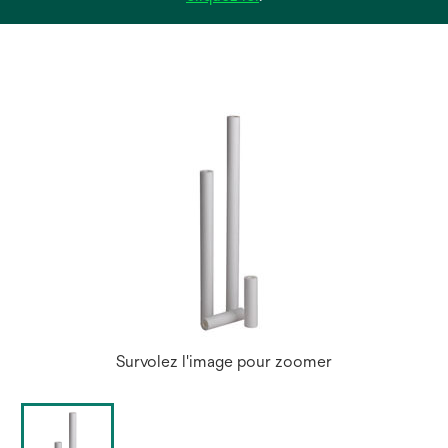
dans
un
nouvel
onglet
Survolez l'image pour zoomer