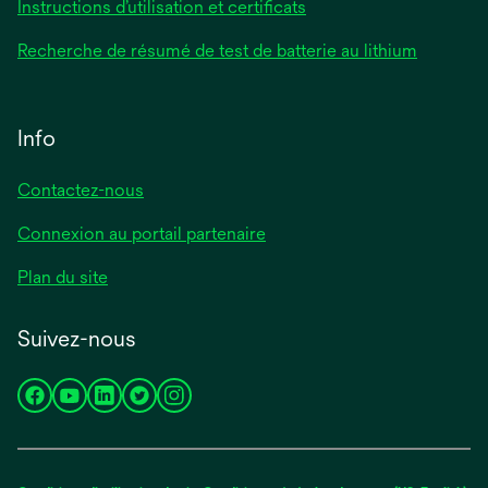
Instructions d’utilisation et certificats
Recherche de résumé de test de batterie au lithium
Info
Contactez-nous
Connexion au portail partenaire
Plan du site
Suivez-nous
s’ouvre
s’ouvre
s’ouvre
s’ouvre
s’ouvre
dans
dans
dans
dans
dans
un
un
un
un
un
nouvel
nouvel
nouvel
nouvel
nouvel