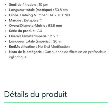
Seuil de filtration :
10 μm
Longueur totale (métrique) :
50.8 cm
Global Catalog Number :
AU20C11NN
Marque :
Betapure™
OverallDiameterMetric :
63.5 mm
Série du produit :
AU
OverallDiameterImperial :
2.5 in
Longueur totale (impérial) :
20 in
EndModification :
No End Modifcation
Nom de la catégorie :
Cartouches de filtration en profondeur
cylindrique
Détails du produit