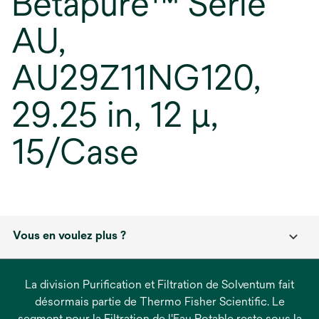
Betapure™ Série
AU,
AU29Z11NG120,
29.25 in, 12 µ,
15/Case
Vous en voulez plus ?
La division Purification et Filtration de Solventum fait
désormais partie de Thermo Fisher Scientific. Le
segment pour la Filtration de l'Eau Potable reste sous la