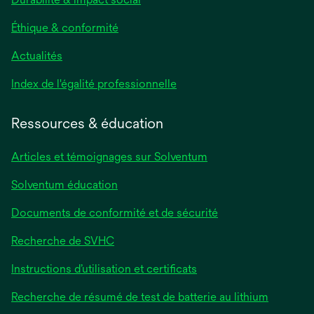
Éthique & conformité
Actualités
s’ouvre
Index de l'égalité professionnelle
dans
un
Ressources & éducation
nouvel
onglet
Articles et témoignages sur Solventum
Solventum éducation
Documents de conformité et de sécurité
Recherche de SVHC
Instructions d’utilisation et certificats
Recherche de résumé de test de batterie au lithium