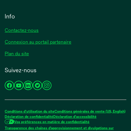
Info
Contactez-nous
Connexion au portail partenaire
Plan du site
Suivez-nous
s’ouvre
s’ouvre
s’ouvre
s’ouvre
s’ouvre
dans
dans
dans
dans
dans
un
un
un
un
un
nouvel
nouvel
nouvel
nouvel
nouvel
Conditions d’utilisation du site
Conditions générales de vente (US, English)
onglet
onglet
onglet
onglet
onglet
Déclaration de confidentialité
Déclaration d'accessibilité
Vos préférences en matière de confidentialité
Transparence des chaînes d’approvisionnement et divulgations sur