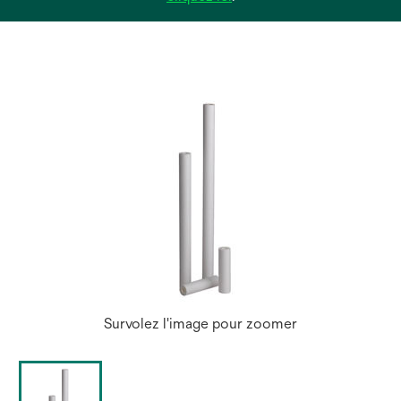
dans
un
nouvel
onglet
Survolez l'image pour zoomer