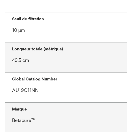
Seuil de filtration
10 μm
Longueur totale (métrique)
49.5 cm
Global Catalog Number
AU19C11NN
Marque
Betapure™