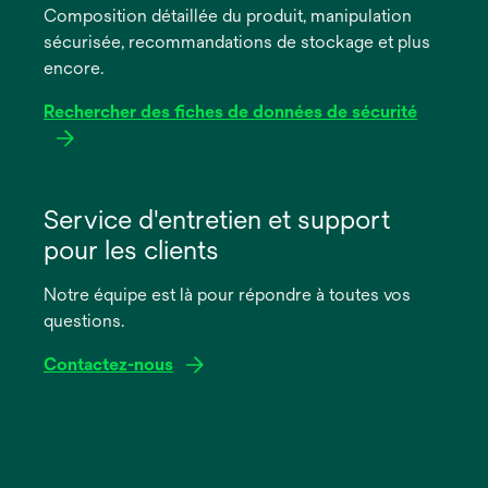
Composition détaillée du produit, manipulation
nouvel
sécurisée, recommandations de stockage et plus
onglet
encore.
Rechercher des fiches de données de sécurité
s’ouvre
dans
Service d'entretien et support
un
pour les clients
nouvel
onglet
Notre équipe est là pour répondre à toutes vos
questions.
Contactez-nous