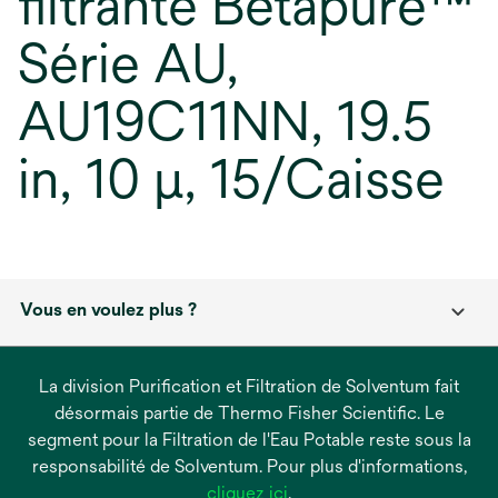
filtrante Betapure™
Série AU,
AU19C11NN, 19.5
in, 10 µ, 15/Caisse
Vous en voulez plus ?
La division Purification et Filtration de Solventum fait
désormais partie de Thermo Fisher Scientific. Le
segment pour la Filtration de l'Eau Potable reste sous la
responsabilité de Solventum. Pour plus d'informations,
s’ouvre
cliquez ici
.