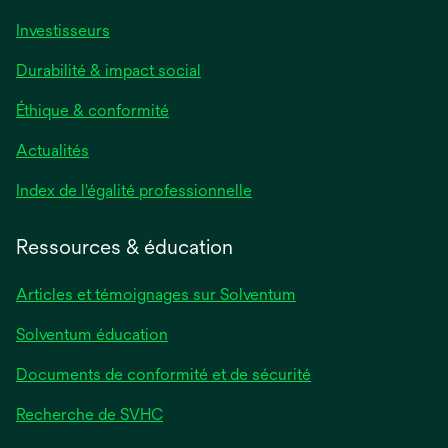
Investisseurs
Durabilité & impact social
Éthique & conformité
Actualités
s’ouvre
Index de l'égalité professionnelle
dans
un
Ressources & éducation
nouvel
onglet
Articles et témoignages sur Solventum
Solventum éducation
Documents de conformité et de sécurité
Recherche de SVHC