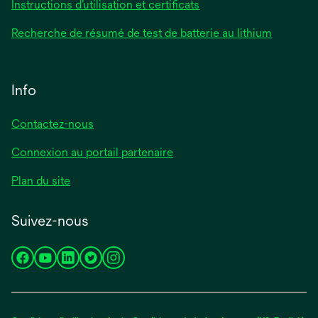
Instructions d’utilisation et certificats
Recherche de résumé de test de batterie au lithium
Info
Contactez-nous
Connexion au portail partenaire
Plan du site
Suivez-nous
s’ouvre
s’ouvre
s’ouvre
s’ouvre
s’ouvre
dans
dans
dans
dans
dans
un
un
un
un
un
nouvel
nouvel
nouvel
nouvel
nouvel