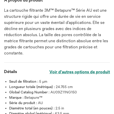
À propos du produit
La cartouche filtrante 3M™ Betapure™ Série AU est une
structure rigide qui offre une durée de vie en service
supérieure pour un vaste éventail d'applications. Elle se
décline en plusieurs grades avec des indices de
réduction absolus. La taille des pores contrôlée de la
matrice filtrante permet une distinction absolue entre les
grades de cartouches pour une filtration précise et
constante.
Détails
Voir d'autres options de produit
Seuil de filtration :
5 μm
Longueur totale (métrique) :
24.765 cm
Global Catalog Number :
AU09Z11NG150
Marque :
Betapure™
Série du produit :
AU
Diamètre total (en pouces) :
2.5 in
Diamètre global (métrique) :
63.5 mm