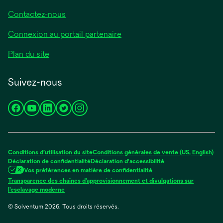
Contactez-nous
Connexion au portail partenaire
Plan du site
Suivez-nous
s’ouvre
s’ouvre
s’ouvre
s’ouvre
s’ouvre
dans
dans
dans
dans
dans
un
un
un
un
un
nouvel
nouvel
nouvel
nouvel
nouvel
Conditions d’utilisation du site
Conditions générales de vente (US, English)
onglet
onglet
onglet
onglet
onglet
Déclaration de confidentialité
Déclaration d'accessibilité
Vos préférences en matière de confidentialité
Transparence des chaînes d’approvisionnement et divulgations sur
s’ouvre
l’esclavage moderne
dans
© Solventum 2026. Tous droits réservés.
un
nouvel