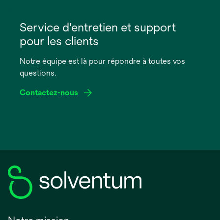
s’ouvre
dans
Service d'entretien et support
un
pour les clients
nouvel
onglet
Notre équipe est là pour répondre à toutes vos
questions.
Contactez-nous