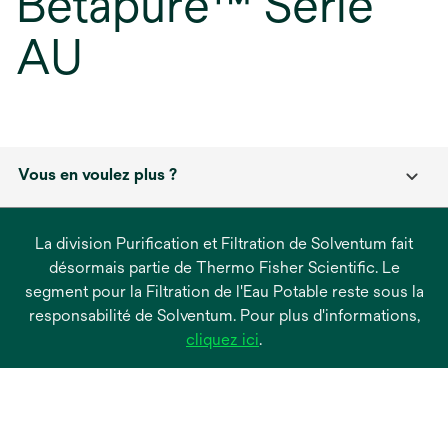
Betapure™ Série
AU
Vous en voulez plus ?
La division Purification et Filtration de Solventum fait
désormais partie de Thermo Fisher Scientific. Le
segment pour la Filtration de l'Eau Potable reste sous la
responsabilité de Solventum. Pour plus d'informations,
s’ouvre
cliquez ici
.
dans
un
nouvel
onglet