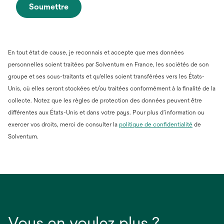
Soumettre
En tout état de cause, je reconnais et accepte que mes données
personnelles soient traitées par Solventum en France, les sociétés de son
groupe et ses sous-traitants et qu'elles soient transférées vers les États-
Unis, où elles seront stockées et/ou traitées conformément à la finalité de la
collecte. Notez que les règles de protection des données peuvent être
différentes aux États-Unis et dans votre pays. Pour plus d’information ou
s’ouvre
exercer vos droits, merci de consulter la
politique de confidentialité
de
dans
Solventum.
un
nouvel
onglet
Vous en voulez plus ?