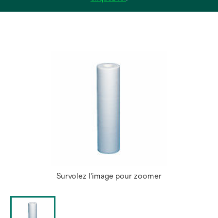
dans
un
nouvel
onglet
Survolez l'image pour zoomer