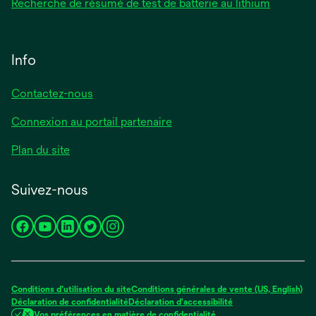
Recherche de résumé de test de batterie au lithium
Info
Contactez-nous
Connexion au portail partenaire
Plan du site
Suivez-nous
s’ouvre
s’ouvre
s’ouvre
s’ouvre
s’ouvre
dans
dans
dans
dans
dans
un
un
un
un
un
nouvel
nouvel
nouvel
nouvel
nouvel
Conditions d’utilisation du site
Conditions générales de vente (US, English)
onglet
onglet
onglet
onglet
onglet
Déclaration de confidentialité
Déclaration d'accessibilité
Vos préférences en matière de confidentialité