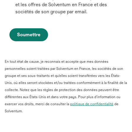
et les offres de Solventum en France et des
sociétés de son groupe par email.
Soumettre
En tout état de cause, je reconnais et accepte que mes données
personnelles soient traitées par Solventum en France, les sociétés de son
groupe et ses sous-traitants et qu'elles soient transférées vers les États-
Unis, où elles seront stockées et/ou traitées conformément à la finalité de la
collecte. Notez que les règles de protection des données peuvent être
différentes aux États-Unis et dans votre pays. Pour plus d’information ou
s’ouvre
exercer vos droits, merci de consulter la
politique de confidentialité
de
dans
Solventum.
un
nouvel
onglet