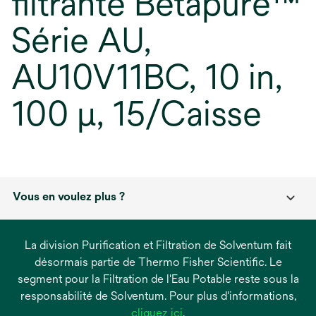
filtrante Betapure™
Série AU,
AU10V11BC, 10 in,
100 µ, 15/Caisse
Vous en voulez plus ?
La division Purification et Filtration de Solventum fait
désormais partie de Thermo Fisher Scientific. Le
segment pour la Filtration de l'Eau Potable reste sous la
responsabilité de Solventum. Pour plus d'informations,
s’ouvre
cliquez ici
.