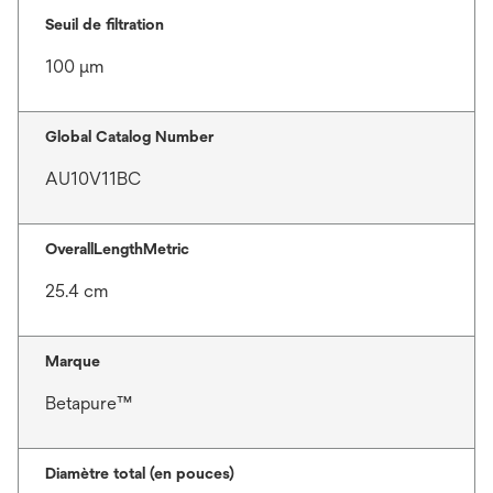
Seuil de filtration
100 μm
Global Catalog Number
AU10V11BC
OverallLengthMetric
25.4 cm
Marque
Betapure™
Diamètre total (en pouces)