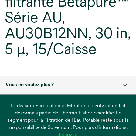
filtrante Betapure™
Série AU,
AU30B12NN, 30 in,
5 µ, 15/Caisse
Vous en voulez plus ?
La division Purification et Filtration de Solventum fait
désormais partie de Thermo Fisher Scientific. Le
segment pour la Filtration de l'Eau Potable reste sous la
responsabilité de Solventum. Pour plus d'informations,
s’ouvre
cliquez ici
.