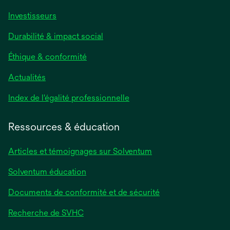
Investisseurs
Durabilité & impact social
Éthique & conformité
Actualités
s’ouvre
Index de l'égalité professionnelle
dans
un
Ressources & éducation
nouvel
onglet
Articles et témoignages sur Solventum
Solventum éducation
Documents de conformité et de sécurité
Recherche de SVHC