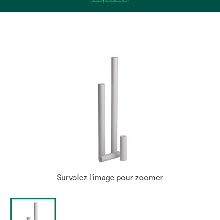
dans
un
nouvel
onglet
Survolez l'image pour zoomer