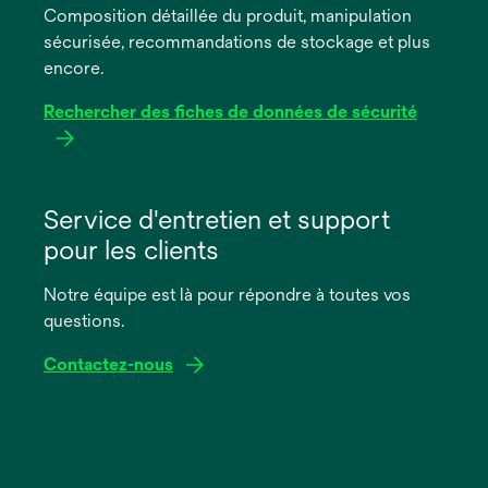
Composition détaillée du produit, manipulation
nouvel
sécurisée, recommandations de stockage et plus
onglet
encore.
Rechercher des fiches de données de sécurité
s’ouvre
dans
Service d'entretien et support
un
pour les clients
nouvel
onglet
Notre équipe est là pour répondre à toutes vos
questions.
Contactez-nous