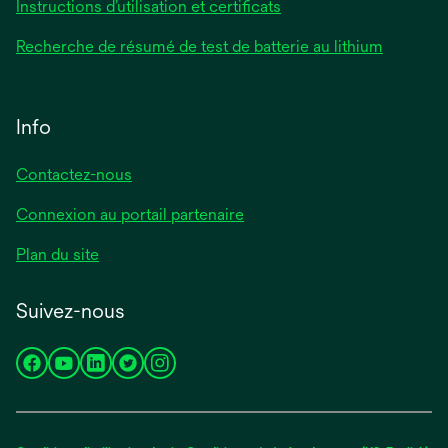
Instructions d’utilisation et certificats
Recherche de résumé de test de batterie au lithium
Info
Contactez-nous
Connexion au portail partenaire
Plan du site
Suivez-nous
s’ouvre
s’ouvre
s’ouvre
s’ouvre
s’ouvre
dans
dans
dans
dans
dans
un
un
un
un
un
nouvel
nouvel
nouvel
nouvel
nouvel