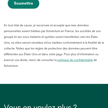
Soumettre
En tout état de cause, je reconnais et accepte que mes données
personnelles soient traitées par Solventum en France, les sociétés de son
groupe et ses sous-traitants et qu'elles soient transférées vers les États-
Unis, où elles seront stockées et/ou traitées conformément à la finalité de la
collecte. Notez que les règles de protection des données peuvent être
différentes aux États-Unis et dans votre pays. Pour plus d’information ou
s’ouvre
exercer vos droits, merci de consulter la
politique de confidentialité
de
dans
Solventum.
un
nouvel
onglet
Vous en voulez plus ?