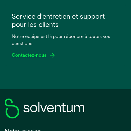
s’ouvre
dans
Service d'entretien et support
un
pour les clients
nouvel
onglet
Notre équipe est là pour répondre à toutes vos
questions.
Contactez-nous