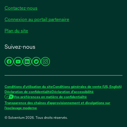
Contactez-nous
Connexion au portail partenaire
Plan du site
Suivez-nous
s’ouvre
s’ouvre
s’ouvre
s’ouvre
s’ouvre
dans
dans
dans
dans
dans
un
un
un
un
un
nouvel
nouvel
nouvel
nouvel
nouvel
Conditions d’utilisation du site
Conditions générales de vente (US, English)
onglet
onglet
onglet
onglet
onglet
Déclaration de confidentialité
Déclaration d'accessibilité
Vos préférences en matière de confidentialité
Transparence des chaînes d’approvisionnement et divulgations sur
s’ouvre
l’esclavage moderne
dans
© Solventum 2026. Tous droits réservés.
un
nouvel