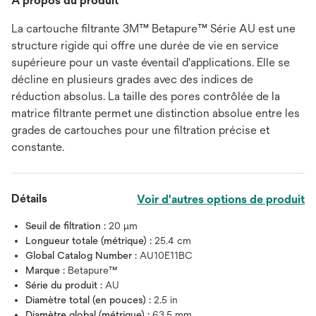
À propos du produit
La cartouche filtrante 3M™ Betapure™ Série AU est une
structure rigide qui offre une durée de vie en service
supérieure pour un vaste éventail d'applications. Elle se
décline en plusieurs grades avec des indices de
réduction absolus. La taille des pores contrôlée de la
matrice filtrante permet une distinction absolue entre les
grades de cartouches pour une filtration précise et
constante.
Détails
Voir d'autres options de produit
Seuil de filtration :
20 μm
Longueur totale (métrique) :
25.4 cm
Global Catalog Number :
AU10E11BC
Marque :
Betapure™
Série du produit :
AU
Diamètre total (en pouces) :
2.5 in
Diamètre global (métrique) :
63.5 mm