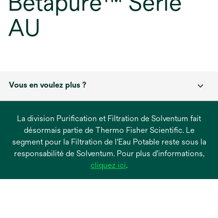
Betapure™ Série
AU
Vous en voulez plus ?
La division Purification et Filtration de Solventum fait
désormais partie de Thermo Fisher Scientific. Le
segment pour la Filtration de l'Eau Potable reste sous la
responsabilité de Solventum. Pour plus d'informations,
s’ouvre
cliquez ici
.
dans
un
nouvel
onglet