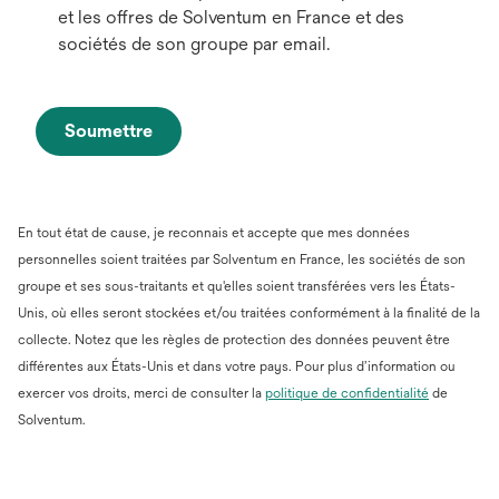
et les offres de Solventum en France et des
sociétés de son groupe par email.
Soumettre
En tout état de cause, je reconnais et accepte que mes données
personnelles soient traitées par Solventum en France, les sociétés de son
groupe et ses sous-traitants et qu'elles soient transférées vers les États-
Unis, où elles seront stockées et/ou traitées conformément à la finalité de la
collecte. Notez que les règles de protection des données peuvent être
différentes aux États-Unis et dans votre pays. Pour plus d’information ou
s’ouvre
exercer vos droits, merci de consulter la
politique de confidentialité
de
dans
Solventum.
un
nouvel
onglet