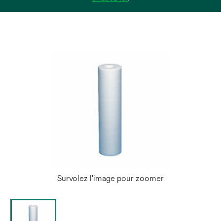
dans
un
nouvel
onglet
Survolez l'image pour zoomer