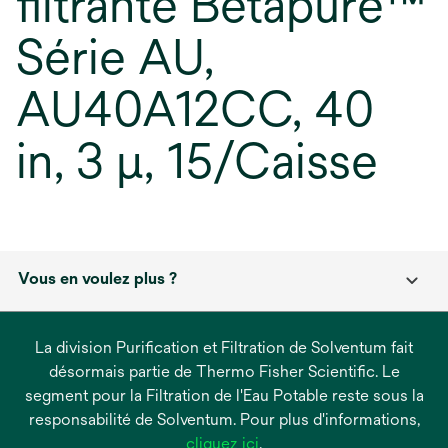
filtrante Betapure™
Série AU,
AU40A12CC, 40
in, 3 µ, 15/Caisse
Vous en voulez plus ?
La division Purification et Filtration de Solventum fait
désormais partie de Thermo Fisher Scientific. Le
segment pour la Filtration de l'Eau Potable reste sous la
responsabilité de Solventum. Pour plus d'informations,
s’ouvre
cliquez ici
.