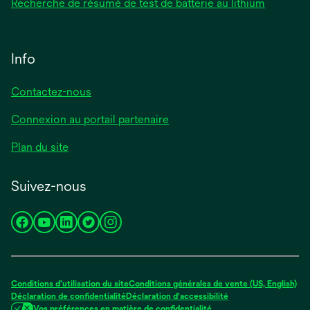
Recherche de résumé de test de batterie au lithium
Info
Contactez-nous
Connexion au portail partenaire
Plan du site
Suivez-nous
s’ouvre
s’ouvre
s’ouvre
s’ouvre
s’ouvre
dans
dans
dans
dans
dans
un
un
un
un
un
nouvel
nouvel
nouvel
nouvel
nouvel
Conditions d’utilisation du site
Conditions générales de vente (US, English)
onglet
onglet
onglet
onglet
onglet
Déclaration de confidentialité
Déclaration d'accessibilité
Vos préférences en matière de confidentialité