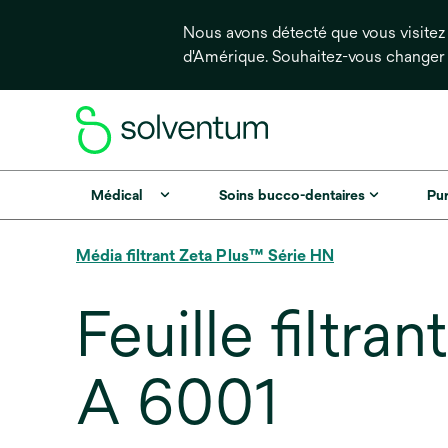
Nous avons détecté que vous visitez 
d'Amérique. Souhaitez-vous changer
Médical
Soins bucco-dentaires
Pur
Média filtrant Zeta Plus™ Série HN
Feuille filtr
A 6001