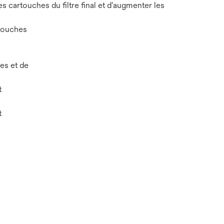
es cartouches du filtre final et d'augmenter les
rtouches
res et de
t
t