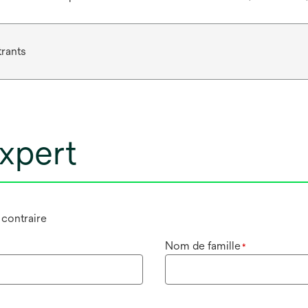
trants
xpert
n contraire
Nom de famille
*