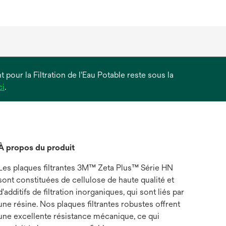
 pour la Filtration de l'Eau Potable reste sous la
s’ouvre
ci
.
dans
un
nouvel
onglet
À propos du produit
Les plaques filtrantes 3M™ Zeta Plus™ Série HN
sont constituées de cellulose de haute qualité et
d'additifs de filtration inorganiques, qui sont liés par
une résine. Nos plaques filtrantes robustes offrent
une excellente résistance mécanique, ce qui