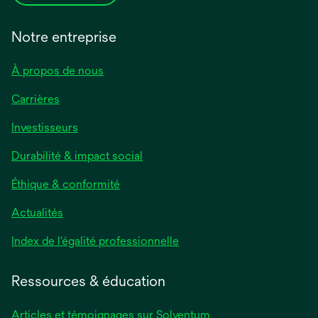
Notre entreprise
À propos de nous
Carrières
Investisseurs
Durabilité & impact social
Éthique & conformité
Actualités
s’ouvre
Index de l'égalité professionnelle
dans
un
Ressources & éducation
nouvel
onglet
Articles et témoignages sur Solventum