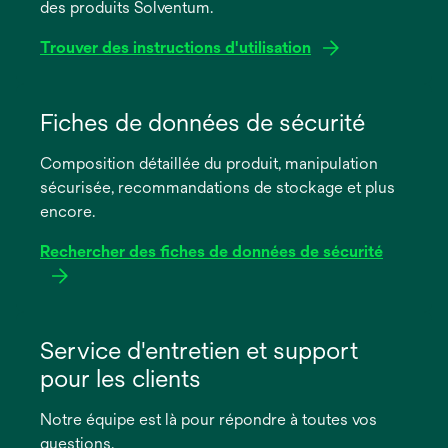
des produits Solventum.
Trouver des instructions d'utilisation
s’ouvre
dans
Fiches de données de sécurité
un
Composition détaillée du produit, manipulation
nouvel
sécurisée, recommandations de stockage et plus
onglet
encore.
Rechercher des fiches de données de sécurité
s’ouvre
dans
Service d'entretien et support
un
pour les clients
nouvel
onglet
Notre équipe est là pour répondre à toutes vos
questions.