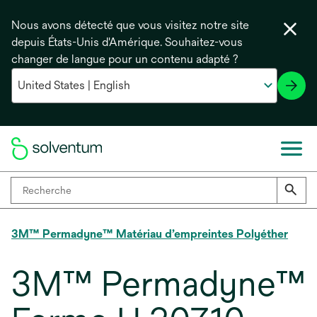
Nous avons détecté que vous visitez notre site
depuis États-Unis d'Amérique. Souhaitez-vous
changer de langue pour un contenu adapté ?
3M™ Permadyne™ Matériau d’empreintes Polyéther
3M™ Permadyne™