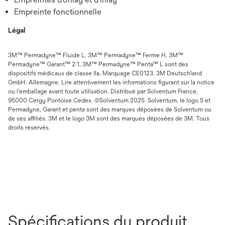
Empreinte fonctionnelle
Légal
3M™ Permadyne™ Fluide L, 3M™ Permadyne™ Ferme H, 3M™
Permadyne™ Garant™ 2:1, 3M™ Permadyne™ Penta™ L sont des
dispositifs médicaux de classe IIa. Marquage CE0123. 3M Deutschland
GmbH. Allemagne. Lire attentivement les informations figurant sur la notice
ou l’emballage avant toute utilisation. Distribué par Solventum France,
95000 Cergy Pontoise Cedex. ©Solventum 2025. Solventum, le logo S et
Permadyne, Garant et penta sont des marques déposées de Solventum ou
de ses affiliés. 3M et le logo 3M sont des marques déposées de 3M. Tous
droits réservés.
Spécifications du produit