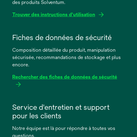
des produits Solventum.
Trouver des instructions d'utilisation
s’ouvre
dans
Fiches de données de sécurité
un
Composition détaillée du produit, manipulation
nouvel
sécurisée, recommandations de stockage et plus
onglet
encore.
Rechercher des fiches de données de sécurité
s’ouvre
dans
Service d'entretien et support
un
pour les clients
nouvel
onglet
Notre équipe est là pour répondre à toutes vos
questions.