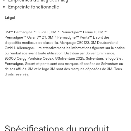
Empreinte fonctionnelle
Légal
3M™ Permadyne™ Fluide L, 3M™ Permadyne™ Ferme H, 3M™
Permadyne™ Garant™ 2:1, 3M™ Permadyne™ Penta™ L sont des
dispositifs médicaux de classe IIa. Marquage CE0123. 3M Deutschland
GmbH. Allemagne. Lire attentivement les informations figurant sur la notice
ou l’emballage avant toute utilisation. Distribué par Solventum France,
95000 Cergy Pontoise Cedex. ©Solventum 2025. Solventum, le logo S et
Permadyne, Garant et penta sont des marques déposées de Solventum ou
de ses affiliés. 3M et le logo 3M sont des marques déposées de 3M. Tous
droits réservés.
Spécifications du produit