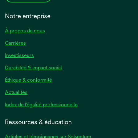
Notre entreprise
À propos de nous
Carrières
Investisseurs
Durabilité & impact social
Éthique & conformité
Actualités
s’ouvre
Index de l'égalité professionnelle
dans
un
Ressources & éducation
nouvel
onglet
Articles et témoignages sur Solventum