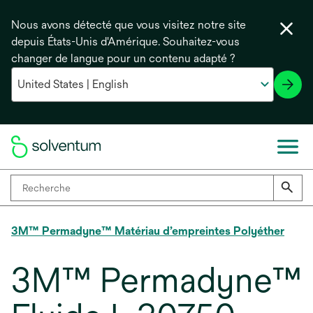
Nous avons détecté que vous visitez notre site
depuis États-Unis d'Amérique. Souhaitez-vous
changer de langue pour un contenu adapté ?
3M™ Permadyne™ Matériau d’empreintes Polyéther
3M™ Permadyne™