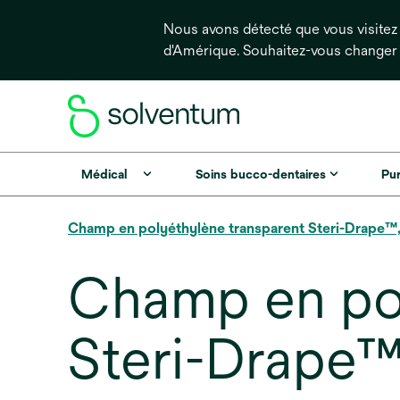
Nous avons détecté que vous visitez 
d'Amérique. Souhaitez-vous changer
Médical
Soins bucco-dentaires
Pur
Champ en polyéthylène transparent Steri-Drape™,
Champ en po
Steri-Drape™