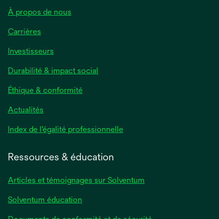
À propos de nous
Carrières
Investisseurs
Durabilité & impact social
Éthique & conformité
Actualités
s’ouvre
Index de l'égalité professionnelle
dans
un
Ressources & éducation
nouvel
onglet
Articles et témoignages sur Solventum
Solventum éducation