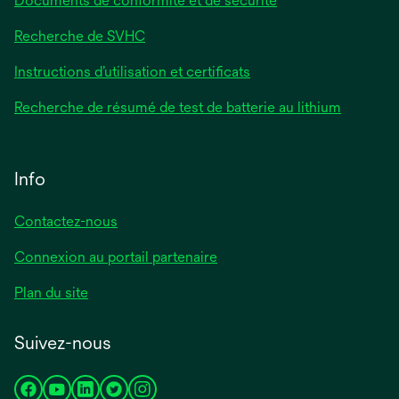
Documents de conformité et de sécurité
Recherche de SVHC
Instructions d’utilisation et certificats
Recherche de résumé de test de batterie au lithium
Info
Contactez-nous
Connexion au portail partenaire
Plan du site
Suivez-nous
s’ouvre
s’ouvre
s’ouvre
s’ouvre
s’ouvre