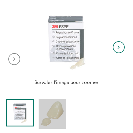
Survolez l'image pour zoomer