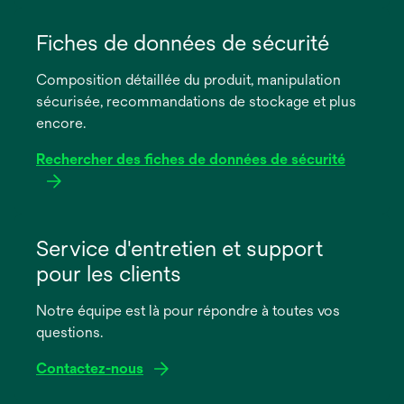
s’ouvre
dans
Fiches de données de sécurité
un
Composition détaillée du produit, manipulation
nouvel
sécurisée, recommandations de stockage et plus
onglet
encore.
Rechercher des fiches de données de sécurité
s’ouvre
dans
Service d'entretien et support
un
pour les clients
nouvel
onglet
Notre équipe est là pour répondre à toutes vos
questions.
Contactez-nous