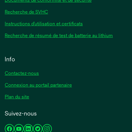
Documents de conformité et de sécurité
Recherche de SVHC
Instructions d’utilisation et certificats
Recherche de résumé de test de batterie au lithium
Info
Contactez-nous
Connexion au portail partenaire
Plan du site
Suivez-nous
s’ouvre
s’ouvre
s’ouvre
s’ouvre
s’ouvre