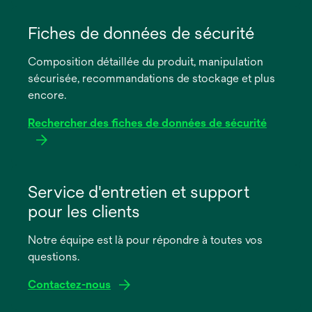
s’ouvre
dans
Fiches de données de sécurité
un
Composition détaillée du produit, manipulation
nouvel
sécurisée, recommandations de stockage et plus
onglet
encore.
Rechercher des fiches de données de sécurité
s’ouvre
dans
Service d'entretien et support
un
pour les clients
nouvel
onglet
Notre équipe est là pour répondre à toutes vos
questions.
Contactez-nous