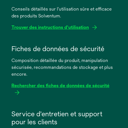
Conseils détaillés sur l'utilisation sûre et efficace
des produits Solventum.
Trouver des instructions d'utilisation
s’ouvre
dans
Fiches de données de sécurité
un
Composition détaillée du produit, manipulation
nouvel
sécurisée, recommandations de stockage et plus
onglet
encore.
Rechercher des fiches de données de sécurité
s’ouvre
dans
Service d'entretien et support
un
pour les clients
nouvel