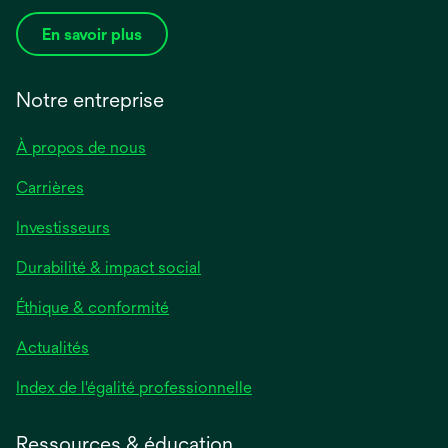
En savoir plus
Notre entreprise
À propos de nous
Carrières
Investisseurs
Durabilité & impact social
Éthique & conformité
Actualités
s’ouvre
Index de l'égalité professionnelle
dans
un
Ressources & éducation