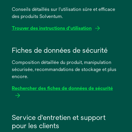
Conseils détaillés sur l'utilisation sûre et efficace
des produits Solventum.
Trouver des instructions d'utilisation
s’ouvre
dans
Fiches de données de sécurité
un
Composition détaillée du produit, manipulation
nouvel
sécurisée, recommandations de stockage et plus
onglet
encore.
Rechercher des fiches de données de sécurité
s’ouvre
dans
Service d'entretien et support
un
pour les clients
nouvel