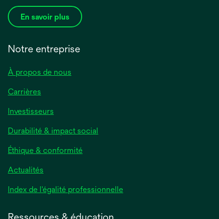
En savoir plus
Notre entreprise
À propos de nous
Carrières
Investisseurs
Durabilité & impact social
Éthique & conformité
Actualités
s’ouvre
Index de l'égalité professionnelle
dans
un
Ressources & éducation