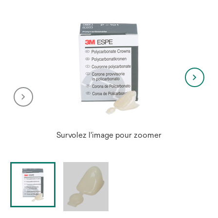
Survolez l'image pour zoomer