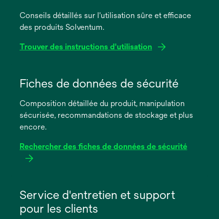
Conseils détaillés sur l'utilisation sûre et efficace
des produits Solventum.
Trouver des instructions d'utilisation
s’ouvre
dans
Fiches de données de sécurité
un
Composition détaillée du produit, manipulation
nouvel
sécurisée, recommandations de stockage et plus
onglet
encore.
Rechercher des fiches de données de sécurité
s’ouvre
dans
Service d'entretien et support
un
pour les clients
nouvel