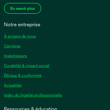
En savoir plus
Notre entreprise
À propos de nous
Carrières
Investisseurs
Durabilité & impact social
Éthique & conformité
Actualités
s’ouvre
Index de l'égalité professionnelle
dans
un
Ressources & éducation