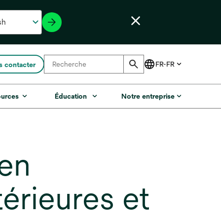
 contacter
ources
Éducation
Notre entreprise
en
érieures et