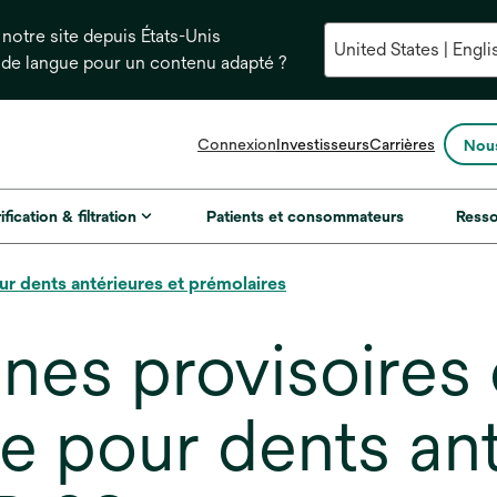
notre site depuis États-Unis
 de langue pour un contenu adapté ?
s’ouvre
Connexion
Investisseurs
Carrières
Nous
dans
un
nouvel
ification & filtration
Patients et consommateurs
Ress
onglet
 dents antérieures et prémolaires
es provisoires 
e pour dents ant