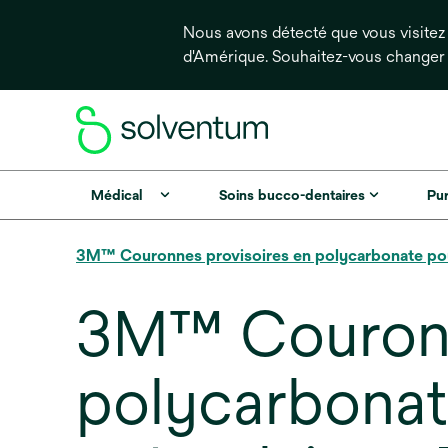
Nous avons détecté que vous visitez 
d'Amérique. Souhaitez-vous changer
Médical
Soins bucco-dentaires
Pur
3M™ Couronnes provisoires en polycarbonate pour
3M™ Couronn
polycarbonat