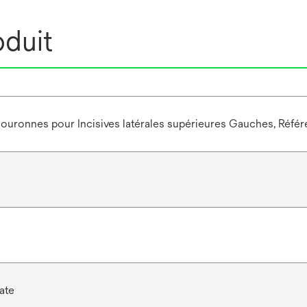
oduit
couronnes pour Incisives latérales supérieures Gauches, Réfé
ate