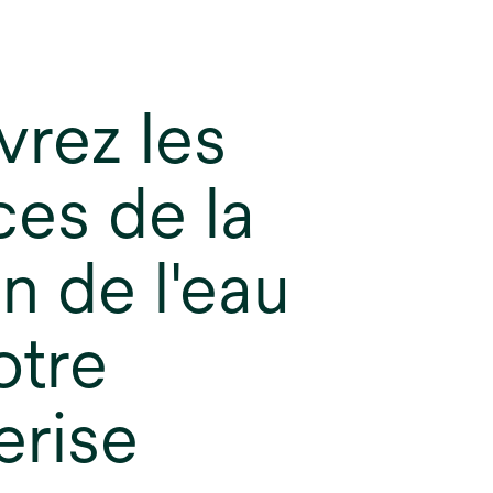
rez les
ces de la
on de l'eau
otre
erise