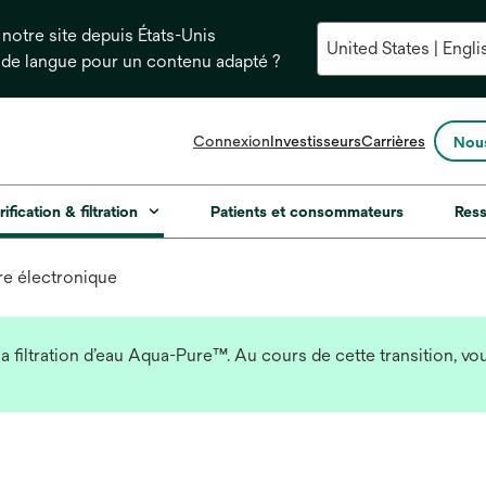
notre site depuis États-Unis
 de langue pour un contenu adapté ?
s’ouvre
Connexion
Investisseurs
Carrières
Nous
dans
un
nouvel
rification & filtration
Patients et consommateurs
Res
onglet
vre électronique
la filtration d’eau Aqua-Pure™. Au cours de cette transition, 