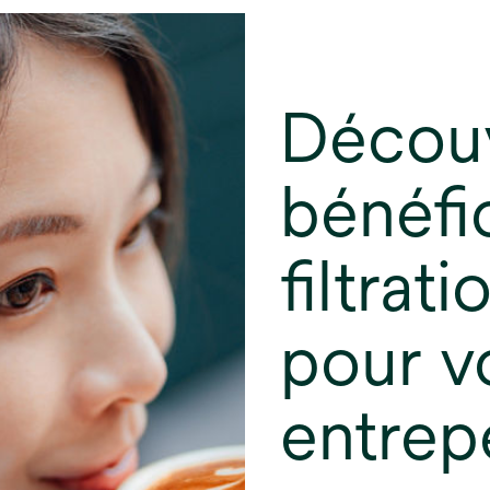
Découv
bénéfi
filtrati
pour v
entrep