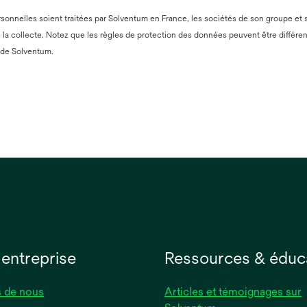
nnelles soient traitées par Solventum en France, les sociétés de son groupe et ses
e la collecte. Notez que les règles de protection des données peuvent être différen
s’ouvre
de Solventum.
dans
un
nouvel
onglet
 entreprise
Ressources & éduc
 de nous
Articles et témoignages sur