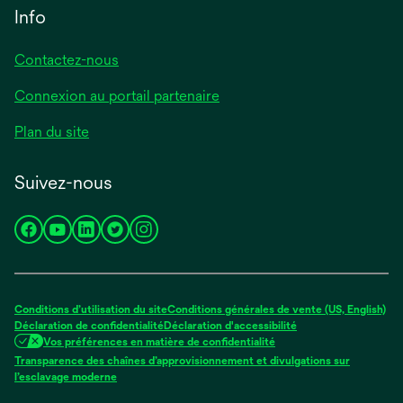
Info
Contactez-nous
Connexion au portail partenaire
Plan du site
Suivez-nous
s’ouvre
s’ouvre
s’ouvre
s’ouvre
s’ouvre
dans
dans
dans
dans
dans
un
un
un
un
un
nouvel
nouvel
nouvel
nouvel
nouvel
Conditions d’utilisation du site
Conditions générales de vente (US, English)
onglet
onglet
onglet
onglet
onglet
Déclaration de confidentialité
Déclaration d'accessibilité
Vos préférences en matière de confidentialité
Transparence des chaînes d’approvisionnement et divulgations sur
s’ouvre
l’esclavage moderne
dans